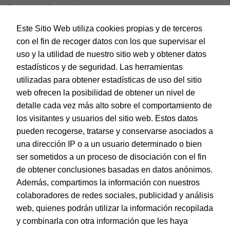
Escritura y Corrección
Horeca
Este Sitio Web utiliza cookies propias y de terceros
con el fin de recoger datos con los que supervisar el
Magic Box
uso y la utilidad de nuestro sitio web y obtener datos
Material Escolar
estadísticos y de seguridad. Las herramientas
utilizadas para obtener estadísticas de uso del sitio
Notebooks
web ofrecen la posibilidad de obtener un nivel de
Papel y Manipulados
detalle cada vez más alto sobre el comportamiento de
los visitantes y usuarios del sitio web. Estos datos
Protección y Presentación
pueden recogerse, tratarse y conservarse asociados a
Sistemas de corte
una dirección IP o a un usuario determinado o bien
ser sometidos a un proceso de disociación con el fin
Tarjetas de Felicitación
de obtener conclusiones basadas en datos anónimos.
Además, compartimos la información con nuestros
colaboradores de redes sociales, publicidad y análisis
© Dohe - Camino de Madrid, 14
web, quienes podrán utilizar la información recopilada
28970 • Humanes de Madrid (Madrid)
ESPAÑA
y combinarla con otra información que les haya