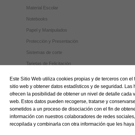
Material Escolar
Notebooks
Papel y Manipulados
Protección y Presentación
Sistemas de corte
Tarjetas de Felicitación
Este Sitio Web utiliza cookies propias y de terceros con el 
sitio web y obtener datos estadísticos y de seguridad. Las 
ofrecen la posibilidad de obtener un nivel de detalle cada 
web. Estos datos pueden recogerse, tratarse y conservarse
sometidos a un proceso de disociación con el fin de obt
© Dohe - Camino de Madrid, 14
28970 • Humanes de Madrid (Madrid)
información con nuestros colaboradores de redes sociales, 
ESPAÑA
recopilada y combinarla con otra información que les hay