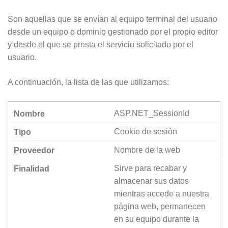
Son aquellas que se envían al equipo terminal del usuario
Necesarias
desde un equipo o dominio gestionado por el propio editor
Estas cookies
y desde el que se presta el servicio solicitado por el
no son
usuario.
opcionales ya
que son
necesarias
A continuación, la lista de las que utilizamos:
para que el
sitio web
funcione
ASP.NET_SessionId
correctamente.
Cookie de sesión
Estadísticas
Nombre de la web
Estas
cookies se
Sirve para recabar y
utilizan para
almacenar sus datos
mejorar la
funcionalidad
mientras accede a nuestra
y usabilidad
página web, permanecen
de la web.
en su equipo durante la