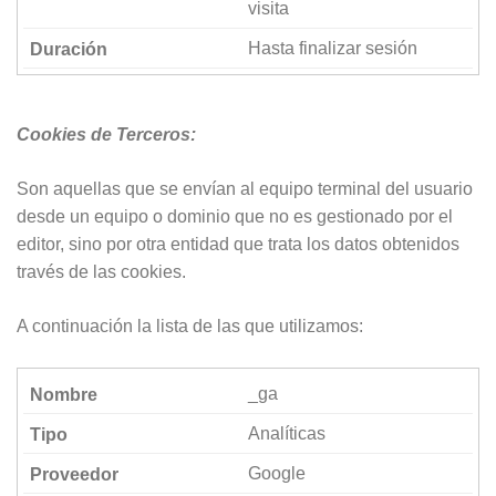
visita
Experiencia
Hasta finalizar sesión
Estas cookies
se usan para
un correcto
funcionamiento
Cookies de Terceros:
de la web
durante la
visita. Si se
Son aquellas que se envían al equipo terminal del usuario
rechazan,
desde un equipo o dominio que no es gestionado por el
puede que
algunas
editor, sino por otra entidad que trata los datos obtenidos
funcionalidades
través de las cookies.
desaparezcan.
A continuación la lista de las que utilizamos:
Marketing
Al compartir tus
intereses y
_ga
comportamiento
mientras visitas
Analíticas
nuestro sitio,
aumentas la
Google
posibilidad de