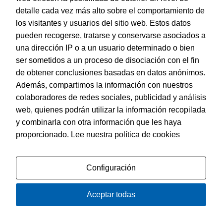
detalle cada vez más alto sobre el comportamiento de
los visitantes y usuarios del sitio web. Estos datos
pueden recogerse, tratarse y conservarse asociados a
© Dohe - Camino de Madrid, 14
28970 • Humanes de Madrid (Madrid)
una dirección IP o a un usuario determinado o bien
ESPAÑA
ser sometidos a un proceso de disociación con el fin
de obtener conclusiones basadas en datos anónimos.
Además, compartimos la información con nuestros
colaboradores de redes sociales, publicidad y análisis
web, quienes podrán utilizar la información recopilada
Política de privacidad
Aviso legal
y combinarla con otra información que les haya
Política de cookies
proporcionado.
Lee nuestra política de cookies
Configuración
Aceptar todas