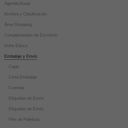
utilizan para
Agenda Anual
mejorar la
funcionalidad
Archivo y Clasificación
y usabilidad
de la web.
Área Shopping
Complementos de Escritorio
Experiencia
Estas cookies
Dohe Educa
se usan para
un correcto
Embalaje y Envío
funcionamiento
de la web
Cajas
durante la
visita. Si se
Cinta Embalaje
rechazan,
puede que
Cuerdas
algunas
funcionalidades
Etiquetas de Envío
desaparezcan.
Etiquetas de Envio
Film de Paletizar
Marketing
Al compartir tus