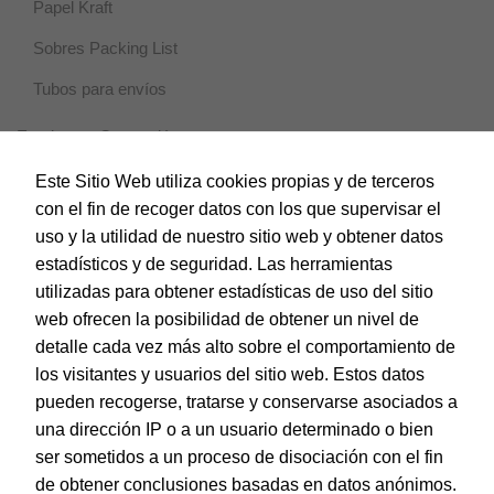
Papel Kraft
intereses y
comportamiento
Sobres Packing List
mientras visitas
nuestro sitio,
Tubos para envíos
aumentas la
posibilidad de
ver contenido y
Escritura y Corrección
ofertas
personalizados.
Horeca
Este Sitio Web utiliza cookies propias y de terceros
con el fin de recoger datos con los que supervisar el
Magic Box
uso y la utilidad de nuestro sitio web y obtener datos
Material Escolar
estadísticos y de seguridad. Las herramientas
utilizadas para obtener estadísticas de uso del sitio
Notebooks
web ofrecen la posibilidad de obtener un nivel de
Papel y Manipulados
detalle cada vez más alto sobre el comportamiento de
los visitantes y usuarios del sitio web. Estos datos
Protección y Presentación
pueden recogerse, tratarse y conservarse asociados a
Sistemas de corte
una dirección IP o a un usuario determinado o bien
ser sometidos a un proceso de disociación con el fin
Tarjetas de Felicitación
de obtener conclusiones basadas en datos anónimos.