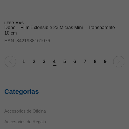
LEER MÁS
Dohe – Film Extensible 23 Micras Mini – Transparente –
10 cm
EAN:
8421938161076
Necesarias
Estas cookies
no son
1
2
3
4
5
6
7
8
9
opcionales ya
que son
necesarias
para que el
sitio web
funcione
Categorías
correctamente.
Accesorios de Oficina
Estadísticas
Estas
Accesorios de Regalo
cookies se