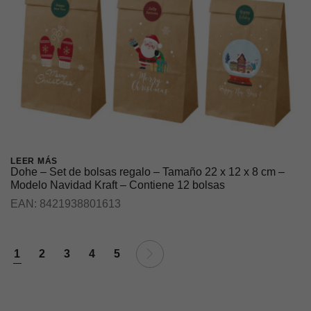
Necesarias
Estas cookies
no son
opcionales ya
LEER MÁS
que son
Dohe – Set de bolsas regalo – Tamaño 22 x 12 x 8 cm –
necesarias
Modelo Navidad Kraft – Contiene 12 bolsas
para que el
EAN:
8421938801613
sitio web
funcione
correctamente.
1
2
3
4
5
Estadísticas
Estas
cookies se