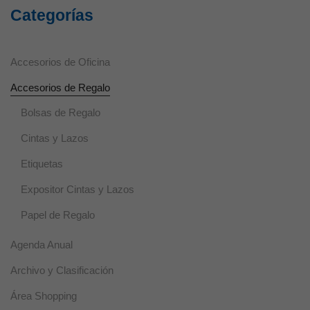
utilizan para
Categorías
mejorar la
funcionalidad
y usabilidad
de la web.
Accesorios de Oficina
Accesorios de Regalo
Experiencia
Estas cookies
Bolsas de Regalo
se usan para
un correcto
Cintas y Lazos
funcionamiento
de la web
Etiquetas
durante la
visita. Si se
Expositor Cintas y Lazos
rechazan,
puede que
Papel de Regalo
algunas
funcionalidades
Agenda Anual
desaparezcan.
Archivo y Clasificación
Marketing
Área Shopping
Al compartir tus