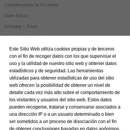
intereses y
Complementos de Escritorio
comportamiento
mientras visitas
Dohe Educa
nuestro sitio,
aumentas la
Embalaje y Envío
posibilidad de
ver contenido y
Escritura y Corrección
ofertas
personalizados.
Horeca
Este Sitio Web utiliza cookies propias y de terceros
con el fin de recoger datos con los que supervisar el
Magic Box
uso y la utilidad de nuestro sitio web y obtener datos
Material Escolar
estadísticos y de seguridad. Las herramientas
utilizadas para obtener estadísticas de uso del sitio
Notebooks
web ofrecen la posibilidad de obtener un nivel de
Papel y Manipulados
detalle cada vez más alto sobre el comportamiento de
los visitantes y usuarios del sitio web. Estos datos
Protección y Presentación
pueden recogerse, tratarse y conservarse asociados a
Sistemas de corte
una dirección IP o a un usuario determinado o bien
ser sometidos a un proceso de disociación con el fin
Tarjetas de Felicitación
de obtener conclusiones basadas en datos anónimos.