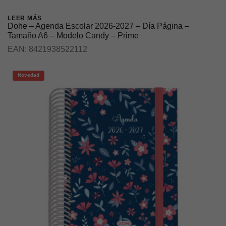
LEER MÁS
Dohe – Agenda Escolar 2026-2027 – Día Página –
Tamaño A6 – Modelo Candy – Prime
EAN:
8421938522112
Novedad