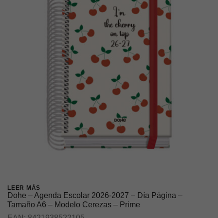
LEER MÁS
Dohe – Agenda Escolar 2026-2027 – Día Página –
Tamaño A6 – Modelo Cerezas – Prime
EAN:
8421938522105