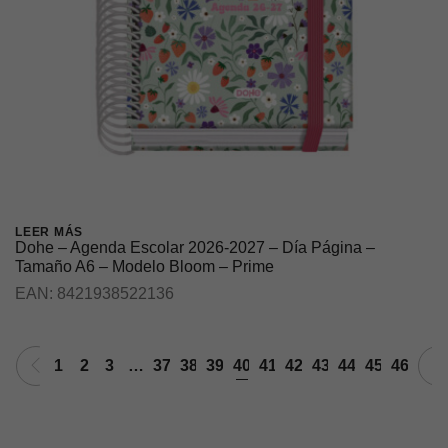
LEER MÁS
Dohe – Agenda Escolar 2026-2027 – Día Página –
Tamaño A6 – Modelo Bloom – Prime
EAN:
8421938522136
Necesarias
Estas cookies
no son
1
2
3
…
37
38
39
40
41
42
43
44
45
46
opcionales ya
que son
necesarias
para que el
sitio web