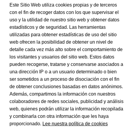
Serenity
Este Sitio Web utiliza cookies propias y de terceros
con el fin de recoger datos con los que supervisar el
Superthings
uso y la utilidad de nuestro sitio web y obtener datos
Tijeras Escolares
estadísticos y de seguridad. Las herramientas
utilizadas para obtener estadísticas de uso del sitio
Notebooks
web ofrecen la posibilidad de obtener un nivel de
Papel y Manipulados
detalle cada vez más alto sobre el comportamiento de
los visitantes y usuarios del sitio web. Estos datos
Protección y Presentación
pueden recogerse, tratarse y conservarse asociados a
Sistemas de corte
una dirección IP o a un usuario determinado o bien
ser sometidos a un proceso de disociación con el fin
Tarjetas de Felicitación
de obtener conclusiones basadas en datos anónimos.
Además, compartimos la información con nuestros
colaboradores de redes sociales, publicidad y análisis
© Dohe - Camino de Madrid, 14
web, quienes podrán utilizar la información recopilada
28970 • Humanes de Madrid (Madrid)
ESPAÑA
y combinarla con otra información que les haya
proporcionado.
Lee nuestra política de cookies