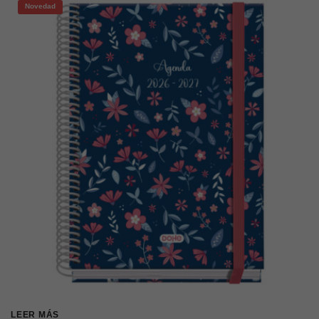
Novedad
LEER MÁS