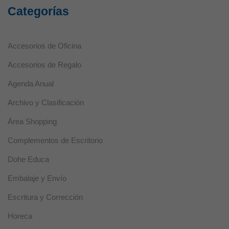
funcione
Categorías
correctamente.
Accesorios de Oficina
Estadísticas
Estas
Accesorios de Regalo
cookies se
utilizan para
Agenda Anual
mejorar la
funcionalidad
Archivo y Clasificación
y usabilidad
de la web.
Área Shopping
Complementos de Escritorio
Experiencia
Estas cookies
Dohe Educa
se usan para
un correcto
Embalaje y Envío
funcionamiento
de la web
Escritura y Corrección
durante la
visita. Si se
Horeca
rechazan,