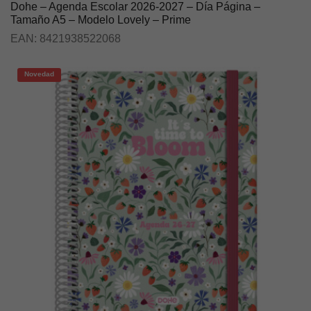
Dohe – Agenda Escolar 2026-2027 – Día Página –
Tamaño A5 – Modelo Lovely – Prime
EAN:
8421938522068
Novedad