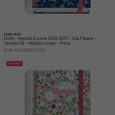
LEER MÁS
Dohe – Agenda Escolar 2026-2027 – Día Página –
Tamaño A6 – Modelo Lovely – Prime
EAN:
8421938522129
Novedad