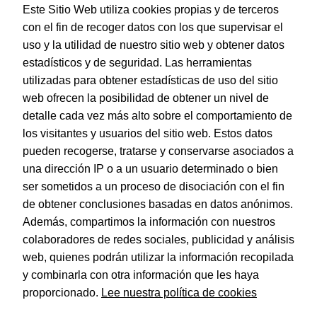
Horeca
Este Sitio Web utiliza cookies propias y de terceros
con el fin de recoger datos con los que supervisar el
Magic Box
uso y la utilidad de nuestro sitio web y obtener datos
Material Escolar
estadísticos y de seguridad. Las herramientas
utilizadas para obtener estadísticas de uso del sitio
Notebooks
web ofrecen la posibilidad de obtener un nivel de
Papel y Manipulados
detalle cada vez más alto sobre el comportamiento de
los visitantes y usuarios del sitio web. Estos datos
Protección y Presentación
pueden recogerse, tratarse y conservarse asociados a
Sistemas de corte
una dirección IP o a un usuario determinado o bien
ser sometidos a un proceso de disociación con el fin
Tarjetas de Felicitación
de obtener conclusiones basadas en datos anónimos.
Además, compartimos la información con nuestros
colaboradores de redes sociales, publicidad y análisis
© Dohe - Camino de Madrid, 14
web, quienes podrán utilizar la información recopilada
28970 • Humanes de Madrid (Madrid)
ESPAÑA
y combinarla con otra información que les haya
proporcionado.
Lee nuestra política de cookies