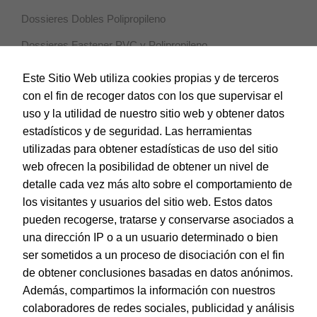
Dossieres Dobles Polipropileno
Dossieres Fastener PVC y Polipropileno
Dossieres Pinza Pivotante Polipropileno
Este Sitio Web utiliza cookies propias y de terceros
con el fin de recoger datos con los que supervisar el
Dossieres Varilla Deslizante Polipropileno
uso y la utilidad de nuestro sitio web y obtener datos
Fundas Multitaladro Polipropileno
estadísticos y de seguridad. Las herramientas
utilizadas para obtener estadísticas de uso del sitio
Índices y Separadores Polipropileno
web ofrecen la posibilidad de obtener un nivel de
Sobres Polipropileno
detalle cada vez más alto sobre el comportamiento de
Subcartpetas
los visitantes y usuarios del sitio web. Estos datos
pueden recogerse, tratarse y conservarse asociados a
Sistemas de corte
una dirección IP o a un usuario determinado o bien
ser sometidos a un proceso de disociación con el fin
Tarjetas de Felicitación
de obtener conclusiones basadas en datos anónimos.
Además, compartimos la información con nuestros
colaboradores de redes sociales, publicidad y análisis
© Dohe - Camino de Madrid, 14