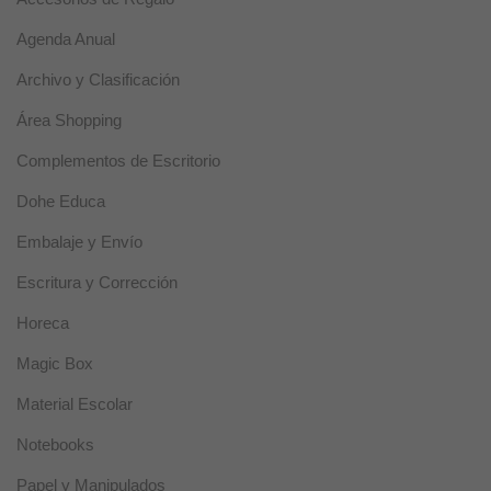
necesarias
para que el
Agenda Anual
sitio web
funcione
Archivo y Clasificación
correctamente.
Área Shopping
Estadísticas
Complementos de Escritorio
Estas
cookies se
Dohe Educa
utilizan para
mejorar la
Embalaje y Envío
funcionalidad
y usabilidad
Escritura y Corrección
de la web.
Horeca
Magic Box
Experiencia
Estas cookies
Material Escolar
se usan para
un correcto
Notebooks
funcionamiento
de la web
Papel y Manipulados
durante la