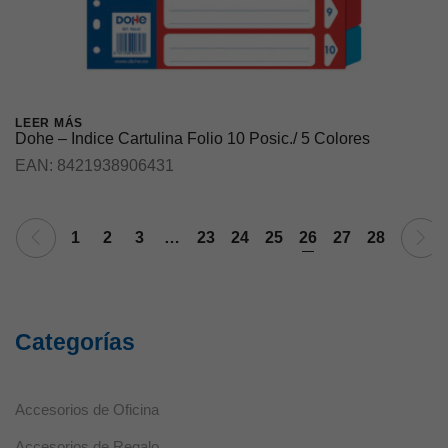
LEER MÁS
Dohe – Indice Cartulina Folio 10 Posic./ 5 Colores
EAN:
8421938906431
1
2
3
…
23
24
25
26
27
28
Categorías
Necesarias
Estas cookies
no son
Accesorios de Oficina
opcionales ya
que son
Accesorios de Regalo