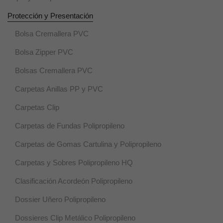
visita. Si se
Protección y Presentación
rechazan,
puede que
Bolsa Cremallera PVC
algunas
funcionalidades
Bolsa Zipper PVC
desaparezcan.
Bolsas Cremallera PVC
Marketing
Carpetas Anillas PP y PVC
Al compartir tus
intereses y
Carpetas Clip
comportamiento
mientras visitas
Carpetas de Fundas Polipropileno
nuestro sitio,
aumentas la
Carpetas de Gomas Cartulina y Polipropileno
posibilidad de
ver contenido y
Carpetas y Sobres Polipropileno HQ
ofertas
personalizados.
Clasificación Acordeón Polipropileno
Dossier Uñero Polipropileno
Dossieres Clip Metálico Polipropileno