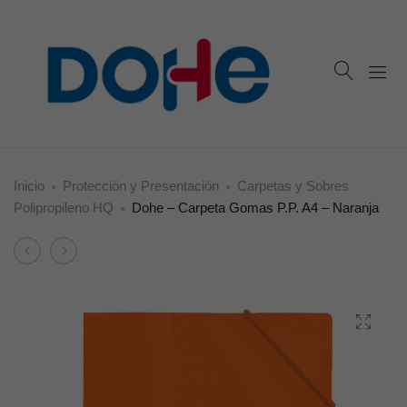
Inicio
Protección y Presentación
Carpetas y Sobres
Polipropileno HQ
Dohe – Carpeta Gomas P.P. A4 – Naranja
Product
Dohe
Dohe
navigation
–
–
Carpeta
Carpeta
Gomas
Gomas
P.P.
P.P.
A4
A4