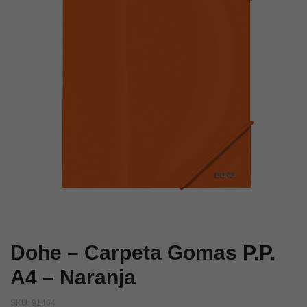
–
–
Rosa
Morado
Dohe – Carpeta Gomas P.P.
A4 – Naranja
SKU:
91464