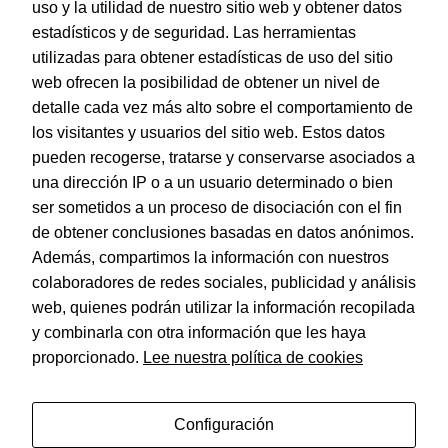
uso y la utilidad de nuestro sitio web y obtener datos
estadísticos y de seguridad. Las herramientas
utilizadas para obtener estadísticas de uso del sitio
web ofrecen la posibilidad de obtener un nivel de
Dohe – Indice Basic Folio 5 Posic./ 5 Colores
detalle cada vez más alto sobre el comportamiento de
EAN:
8421938904529
los visitantes y usuarios del sitio web. Estos datos
pueden recogerse, tratarse y conservarse asociados a
una dirección IP o a un usuario determinado o bien
ser sometidos a un proceso de disociación con el fin
de obtener conclusiones basadas en datos anónimos.
© Dohe - Camino de Madrid, 14
Además, compartimos la información con nuestros
28970 • Humanes de Madrid (Madrid)
colaboradores de redes sociales, publicidad y análisis
ESPAÑA
web, quienes podrán utilizar la información recopilada
y combinarla con otra información que les haya
proporcionado.
Lee nuestra política de cookies
Política de privacidad
Aviso legal
Configuración
Política de cookies