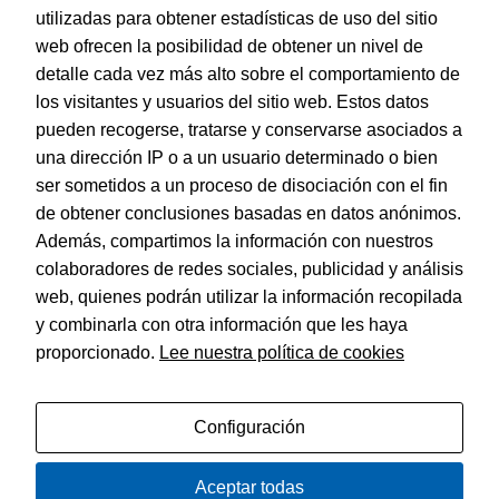
utilizadas para obtener estadísticas de uso del sitio
web ofrecen la posibilidad de obtener un nivel de
Dohe – Cubiertas protectoras de libros y cuadernos.
detalle cada vez más alto sobre el comportamiento de
EAN:
8421938914337
los visitantes y usuarios del sitio web. Estos datos
pueden recogerse, tratarse y conservarse asociados a
una dirección IP o a un usuario determinado o bien
ser sometidos a un proceso de disociación con el fin
de obtener conclusiones basadas en datos anónimos.
© Dohe - Camino de Madrid, 14
Además, compartimos la información con nuestros
28970 • Humanes de Madrid (Madrid)
colaboradores de redes sociales, publicidad y análisis
ESPAÑA
web, quienes podrán utilizar la información recopilada
y combinarla con otra información que les haya
proporcionado.
Lee nuestra política de cookies
Política de privacidad
Aviso legal
Configuración
Política de cookies
Aceptar todas