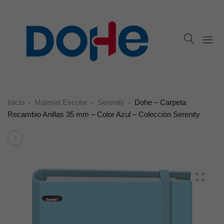
Inicio
Material Escolar
Serenity
Dohe – Carpeta
Recambio Anillas 35 mm – Color Azul – Colección Serenity
Product
Dohe
navigation
–
Cuaderno
A5
Espiral
Tapa