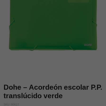
azul
naranja
Dohe – Acordeón escolar P.P.
translúcido verde
SKU:
90617