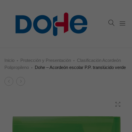
Inicio
Protección y Presentación
Clasificación Acordeón
Polipropileno
Dohe – Acordeón escolar P.P. translúcido verde
Product
Dohe
Dohe
navigation
–
–
Acordeón
Acordeón
escolar
escolar
P.P.
P.P.
translúcido
translúcido