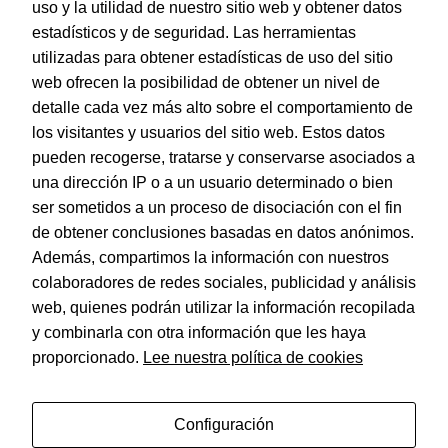
uso y la utilidad de nuestro sitio web y obtener datos
estadísticos y de seguridad. Las herramientas
utilizadas para obtener estadísticas de uso del sitio
web ofrecen la posibilidad de obtener un nivel de
Dohe – Indice Basic A4 – 1 al 20 Gris
detalle cada vez más alto sobre el comportamiento de
EAN:
8421938902389
los visitantes y usuarios del sitio web. Estos datos
pueden recogerse, tratarse y conservarse asociados a
una dirección IP o a un usuario determinado o bien
ser sometidos a un proceso de disociación con el fin
de obtener conclusiones basadas en datos anónimos.
© Dohe - Camino de Madrid, 14
Además, compartimos la información con nuestros
28970 • Humanes de Madrid (Madrid)
colaboradores de redes sociales, publicidad y análisis
ESPAÑA
web, quienes podrán utilizar la información recopilada
y combinarla con otra información que les haya
proporcionado.
Lee nuestra política de cookies
Política de privacidad
Aviso legal
Configuración
Política de cookies