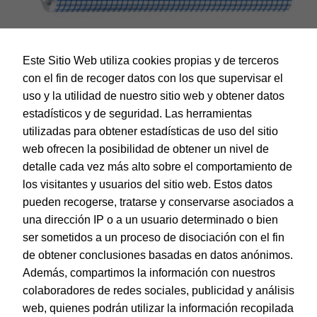
Este Sitio Web utiliza cookies propias y de terceros
con el fin de recoger datos con los que supervisar el
uso y la utilidad de nuestro sitio web y obtener datos
estadísticos y de seguridad. Las herramientas
utilizadas para obtener estadísticas de uso del sitio
web ofrecen la posibilidad de obtener un nivel de
Dohe – Forralibro autoadhesivo – 80 micras – 50 x 300 cm
detalle cada vez más alto sobre el comportamiento de
EAN:
8421938914399
los visitantes y usuarios del sitio web. Estos datos
pueden recogerse, tratarse y conservarse asociados a
una dirección IP o a un usuario determinado o bien
ser sometidos a un proceso de disociación con el fin
de obtener conclusiones basadas en datos anónimos.
© Dohe - Camino de Madrid, 14
Además, compartimos la información con nuestros
28970 • Humanes de Madrid (Madrid)
colaboradores de redes sociales, publicidad y análisis
ESPAÑA
web, quienes podrán utilizar la información recopilada