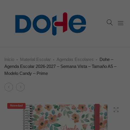
Inicio
Material Escolar
Agendas Escolares
Dohe –
Agenda Escolar 2026-2027 – Semana Vista – Tamaño A5 –
Modelo Candy – Prime
Product
Dohe
Dohe
navigation
–
–
Agenda
Agenda
Novedad
Escolar
Escolar
2026-
2026-