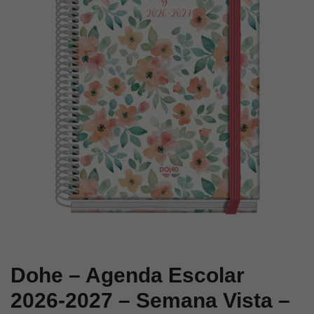
2027
2027
–
–
Semana
Semana
Vista
Vista
–
–
Tamaño
Tamaño
A5
A5
–
–
Modelo
Modelo
Cerezas
Lovely
–
–
Prime
Prime
Dohe – Agenda Escolar
2026-2027 – Semana Vista –