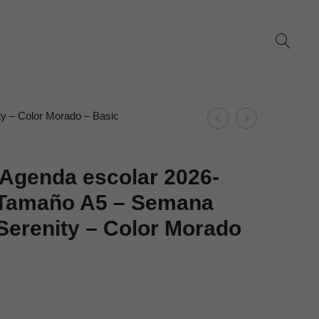
Product
y – Color Morado – Basic
Dohe
Dohe
navigation
–
–
Agenda
Agenda
Agenda escolar 2026-
Escolar
escolar
 Tamaño A5 – Semana
2026-
2026-
 Serenity – Color Morado
2027
2027
–
–
Día
Tamaño
Página
A5
–
–