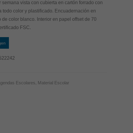
 semana vista con cubierta en cartón forrado con
Tamaño
Día
 todo color y plastificado. Encuadernación en
A6
Página
 de color blanco. Interior en papel offset de 70
–
–
rtificado FSC.
Color
Serenity
Azul
–
gen
–
Color
522242
Premium
Morado
–
Basic
gendas Escolares
,
Material Escolar