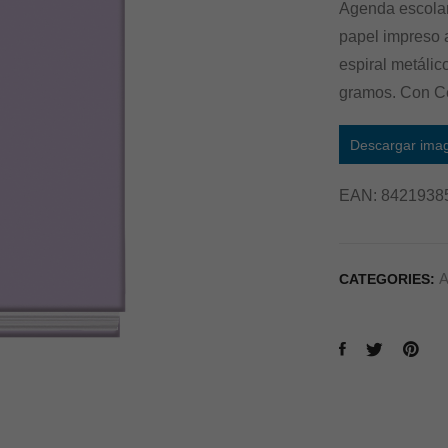
Agenda escolar
papel impreso a
espiral metálico
gramos. Con Ce
Descargar ima
EAN:
8421938
A
CATEGORIES: