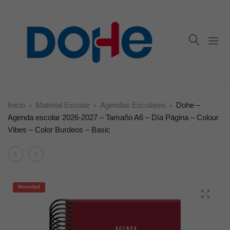
Inicio
Material Escolar
Agendas Escolares
Dohe –
Agenda escolar 2026-2027 – Tamaño A6 – Día Página – Colour
Vibes – Color Burdeos – Basic
Product
Dohe
Dohe
navigation
–
–
Agenda
Agenda
Novedad
escolar
escolar
2026-
2026-