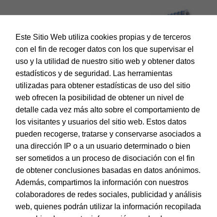
Este Sitio Web utiliza cookies propias y de terceros
con el fin de recoger datos con los que supervisar el
uso y la utilidad de nuestro sitio web y obtener datos
estadísticos y de seguridad. Las herramientas
utilizadas para obtener estadísticas de uso del sitio
web ofrecen la posibilidad de obtener un nivel de
Dohe – Forralibro autoadhesivo – 50 micras – 50 x 300 cm
detalle cada vez más alto sobre el comportamiento de
EAN:
8421938914375
los visitantes y usuarios del sitio web. Estos datos
pueden recogerse, tratarse y conservarse asociados a
una dirección IP o a un usuario determinado o bien
ser sometidos a un proceso de disociación con el fin
de obtener conclusiones basadas en datos anónimos.
© Dohe - Camino de Madrid, 14
Además, compartimos la información con nuestros
28970 • Humanes de Madrid (Madrid)
colaboradores de redes sociales, publicidad y análisis
ESPAÑA
web, quienes podrán utilizar la información recopilada