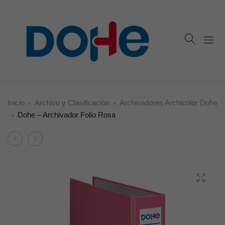
Inicio
Archivo y Clasificación
Archivadores Archicolor Dohe
Dohe – Archivador Folio Rosa
Product
Dohe
Dohe
navigation
–
–
Archivador
Archivador
Folio
Folio
Verde
Morado
Claro