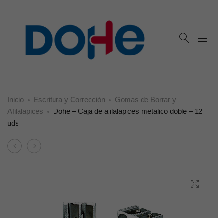
Inicio
Escritura y Corrección
Gomas de Borrar y
Afilalápices
Dohe – Caja de afilalápices metálico doble – 12
uds
Product
Dohe
Dohe
navigation
79565
79567
–
–
Caja
Caja
afilalápices
afilalápices