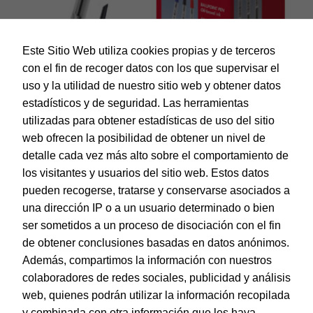
Este Sitio Web utiliza cookies propias y de terceros
con el fin de recoger datos con los que supervisar el
uso y la utilidad de nuestro sitio web y obtener datos
estadísticos y de seguridad. Las herramientas
utilizadas para obtener estadísticas de uso del sitio
web ofrecen la posibilidad de obtener un nivel de
Dohe – Caja de bolígrafos con capucha – 1,0 mm – 50 uds
– Negro
detalle cada vez más alto sobre el comportamiento de
EAN:
8421938795882
los visitantes y usuarios del sitio web. Estos datos
pueden recogerse, tratarse y conservarse asociados a
una dirección IP o a un usuario determinado o bien
ser sometidos a un proceso de disociación con el fin
de obtener conclusiones basadas en datos anónimos.
© Dohe - Camino de Madrid, 14
Además, compartimos la información con nuestros
28970 • Humanes de Madrid (Madrid)
colaboradores de redes sociales, publicidad y análisis
ESPAÑA
web, quienes podrán utilizar la información recopilada
y combinarla con otra información que les haya