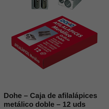
de
de
aluminio,
plástico,
1
1
boca,
boca,
24
24
unidades
unidades
(Colores
surtidos)
Dohe – Caja de afilalápices
metálico doble – 12 uds