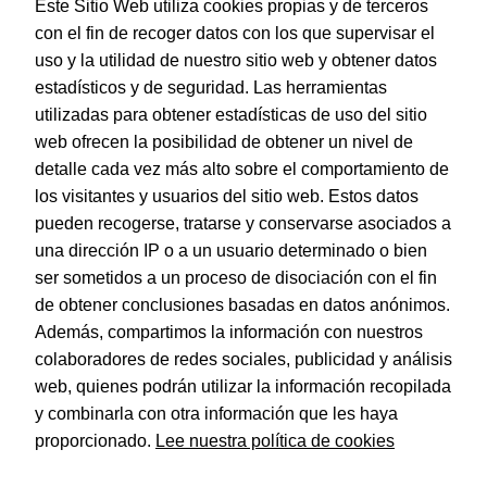
Este Sitio Web utiliza cookies propias y de terceros
con el fin de recoger datos con los que supervisar el
uso y la utilidad de nuestro sitio web y obtener datos
estadísticos y de seguridad. Las herramientas
utilizadas para obtener estadísticas de uso del sitio
web ofrecen la posibilidad de obtener un nivel de
Dohe – Archivador Archicolor folio lomo ancho blanco
detalle cada vez más alto sobre el comportamiento de
EAN:
8421938094701
los visitantes y usuarios del sitio web. Estos datos
pueden recogerse, tratarse y conservarse asociados a
una dirección IP o a un usuario determinado o bien
ser sometidos a un proceso de disociación con el fin
de obtener conclusiones basadas en datos anónimos.
© Dohe - Camino de Madrid, 14
Además, compartimos la información con nuestros
28970 • Humanes de Madrid (Madrid)
colaboradores de redes sociales, publicidad y análisis
ESPAÑA
web, quienes podrán utilizar la información recopilada
y combinarla con otra información que les haya
proporcionado.
Lee nuestra política de cookies
Política de privacidad