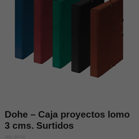
cms.
cms.
cuero
Surtidos
Dohe – Caja proyectos lomo
3 cms. Surtidos
SKU:
09732