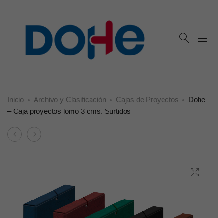
Inicio
Archivo y Clasificación
Cajas de Proyectos
Dohe
– Caja proyectos lomo 3 cms. Surtidos
Product
Dohe
Dohe
navigation
–
–
Caja
Caja
proyectos
proyectos
lomo
lomo
9
5