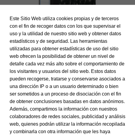
Este Sitio Web utiliza cookies propias y de terceros
con el fin de recoger datos con los que supervisar el
uso y la utilidad de nuestro sitio web y obtener datos
estadísticos y de seguridad. Las herramientas
utilizadas para obtener estadísticas de uso del sitio
web ofrecen la posibilidad de obtener un nivel de
Dohe – Archivador Archinovo folio lomo estrecho con rado
detalle cada vez más alto sobre el comportamiento de
EAN:
8421938091236
los visitantes y usuarios del sitio web. Estos datos
pueden recogerse, tratarse y conservarse asociados a
una dirección IP o a un usuario determinado o bien
ser sometidos a un proceso de disociación con el fin
de obtener conclusiones basadas en datos anónimos.
© Dohe - Camino de Madrid, 14
Además, compartimos la información con nuestros
28970 • Humanes de Madrid (Madrid)
colaboradores de redes sociales, publicidad y análisis
ESPAÑA
web, quienes podrán utilizar la información recopilada
y combinarla con otra información que les haya