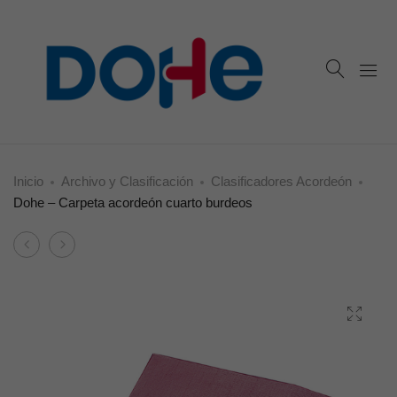
Inicio
Archivo y Clasificación
Clasificadores Acordeón
Dohe – Carpeta acordeón cuarto burdeos
Product
Dohe
Dohe
navigation
–
–
Carpeta
Carpeta
acordeón
acordeón
cuarto
recibo
negro
negro