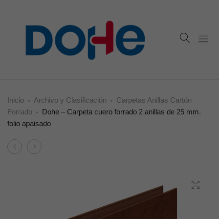
Inicio
Archivo y Clasificación
Carpetas Anillas Cartón
Forrado
Dohe – Carpeta cuero forrado 2 anillas de 25 mm.
folio apaisado
Product
Dohe
Dohe
navigation
–
–
Carpeta
Carpeta
cuero
cuero
forrado
forrado