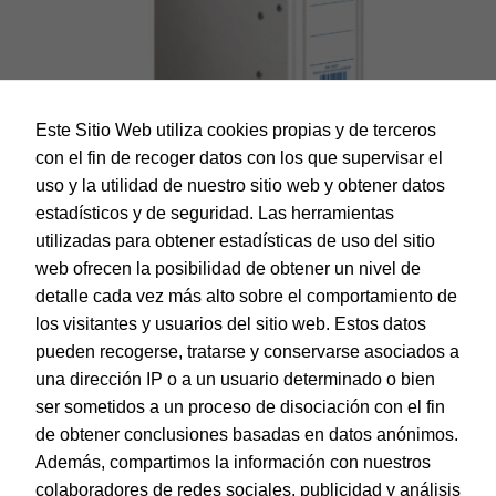
Este Sitio Web utiliza cookies propias y de terceros
con el fin de recoger datos con los que supervisar el
uso y la utilidad de nuestro sitio web y obtener datos
estadísticos y de seguridad. Las herramientas
utilizadas para obtener estadísticas de uso del sitio
web ofrecen la posibilidad de obtener un nivel de
Dohe – Archivador Archicolor A4 lomo ancho blanco
detalle cada vez más alto sobre el comportamiento de
EAN:
8421938900170
los visitantes y usuarios del sitio web. Estos datos
pueden recogerse, tratarse y conservarse asociados a
una dirección IP o a un usuario determinado o bien
ser sometidos a un proceso de disociación con el fin
de obtener conclusiones basadas en datos anónimos.
© Dohe - Camino de Madrid, 14
Además, compartimos la información con nuestros
28970 • Humanes de Madrid (Madrid)
colaboradores de redes sociales, publicidad y análisis
ESPAÑA