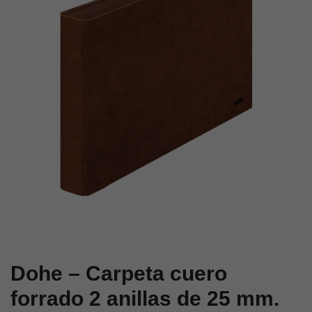
2
4
anillas
anillas
de
de
25
25
mm.
mm.
folio
folio
Dohe – Carpeta cuero
forrado 2 anillas de 25 mm.