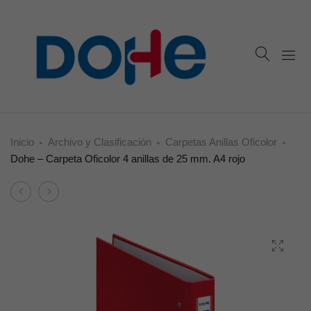
Inicio
Archivo y Clasificación
Carpetas Anillas Oficolor
Dohe – Carpeta Oficolor 4 anillas de 25 mm. A4 rojo
Product
Dohe
Dohe
navigation
–
–
Carpeta
Carpeta
Oficolor
Oficolor
2
4
anillas
anillas