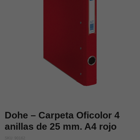
de
de
25
25
mm.
mm.
A4
A4
blanco
blanco
Dohe – Carpeta Oficolor 4
anillas de 25 mm. A4 rojo
SKU:
90162