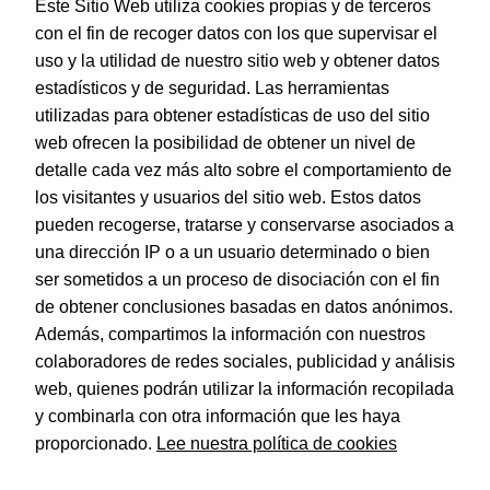
Este Sitio Web utiliza cookies propias y de terceros
con el fin de recoger datos con los que supervisar el
uso y la utilidad de nuestro sitio web y obtener datos
estadísticos y de seguridad. Las herramientas
utilizadas para obtener estadísticas de uso del sitio
web ofrecen la posibilidad de obtener un nivel de
Dohe – Archivador Archinovo A-4 lomo ancho
detalle cada vez más alto sobre el comportamiento de
EAN:
8421938091175
los visitantes y usuarios del sitio web. Estos datos
pueden recogerse, tratarse y conservarse asociados a
una dirección IP o a un usuario determinado o bien
ser sometidos a un proceso de disociación con el fin
de obtener conclusiones basadas en datos anónimos.
© Dohe - Camino de Madrid, 14
Además, compartimos la información con nuestros
28970 • Humanes de Madrid (Madrid)
colaboradores de redes sociales, publicidad y análisis
ESPAÑA
web, quienes podrán utilizar la información recopilada
y combinarla con otra información que les haya
proporcionado.
Lee nuestra política de cookies
Política de privacidad