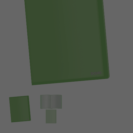
fundas
fundas
P.P.
P.P.
(80
(80
mic)
mic)
Flexible
Flexible
Azul
Naranja