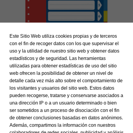
Este Sitio Web utiliza cookies propias y de terceros
con el fin de recoger datos con los que supervisar el
uso y la utilidad de nuestro sitio web y obtener datos
estadísticos y de seguridad. Las herramientas
utilizadas para obtener estadísticas de uso del sitio
web ofrecen la posibilidad de obtener un nivel de
Dohe – Indice Basic A4 – 10 Posic./ 5 Colores
detalle cada vez más alto sobre el comportamiento de
los visitantes y usuarios del sitio web. Estos datos
EAN:
8421938904581
pueden recogerse, tratarse y conservarse asociados a
una dirección IP o a un usuario determinado o bien
ser sometidos a un proceso de disociación con el fin
de obtener conclusiones basadas en datos anónimos.
© Dohe - Camino de Madrid, 14
Además, compartimos la información con nuestros
28970 • Humanes de Madrid (Madrid)
colaboradores de redes sociales, publicidad y análisis