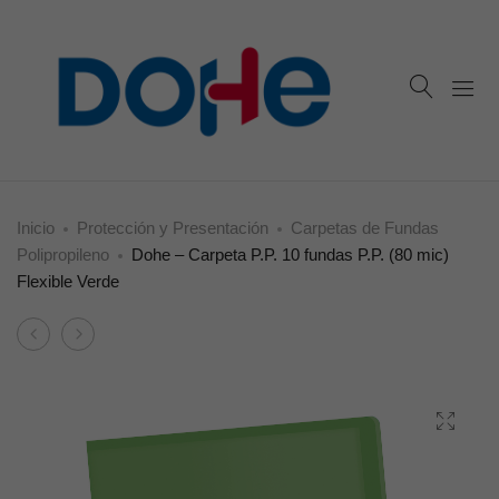
Inicio
Protección y Presentación
Carpetas de Fundas
Polipropileno
Dohe – Carpeta P.P. 10 fundas P.P. (80 mic)
Flexible Verde
Product
Dohe
Dohe
navigation
–
–
Carpeta
Carpeta
P.P.
P.P.
10
10