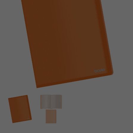
fundas
P.P.
P.P.
(80
(80
mic)
mic)
Negra
Flexible
Lomo
Verde
Personalizable