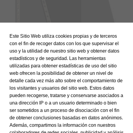
Este Sitio Web utiliza cookies propias y de terceros
con el fin de recoger datos con los que supervisar el
uso y la utilidad de nuestro sitio web y obtener datos
estadísticos y de seguridad. Las herramientas
utilizadas para obtener estadísticas de uso del sitio
web ofrecen la posibilidad de obtener un nivel de
Dohe – Caja Fundas Multitaladro Fº Basic Cristal
detalle cada vez más alto sobre el comportamiento de
los visitantes y usuarios del sitio web. Estos datos
EAN:
8421938905922
pueden recogerse, tratarse y conservarse asociados a
una dirección IP o a un usuario determinado o bien
ser sometidos a un proceso de disociación con el fin
de obtener conclusiones basadas en datos anónimos.
© Dohe - Camino de Madrid, 14
Además, compartimos la información con nuestros
28970 • Humanes de Madrid (Madrid)
colaboradores de redes sociales, publicidad y análisis