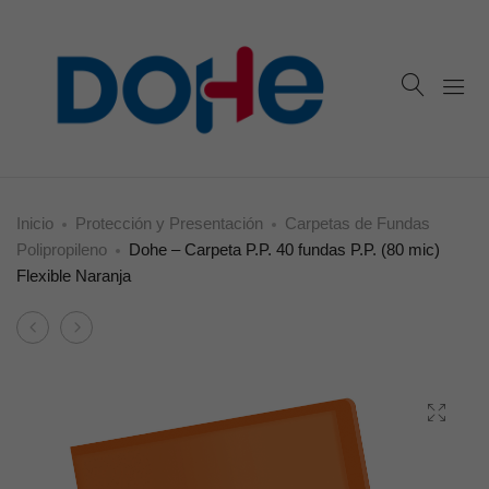
Inicio
Protección y Presentación
Carpetas de Fundas
Polipropileno
Dohe – Carpeta P.P. 40 fundas P.P. (80 mic)
Flexible Naranja
Product
Dohe
Dohe
navigation
–
–
Carpeta
Carpeta
P.P.
10
40
fundas