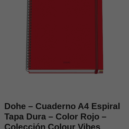
Dura
Dura
–
–
Color
Color
Azul
Verde
–
–
Colección
Colección
Colour
Colour
Vibes
Vibes
Dohe – Cuaderno A4 Espiral
Tapa Dura – Color Rojo –
Colección Colour Vibes