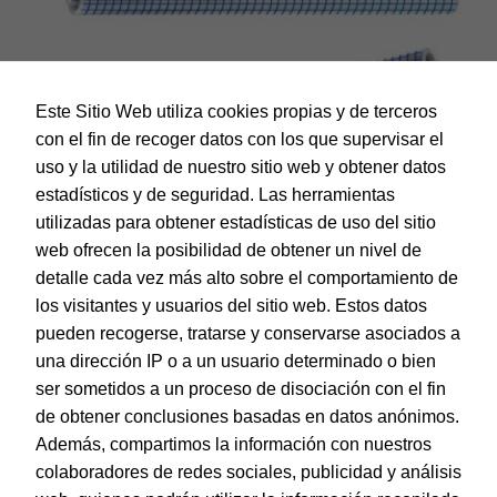
Este Sitio Web utiliza cookies propias y de terceros
con el fin de recoger datos con los que supervisar el
uso y la utilidad de nuestro sitio web y obtener datos
estadísticos y de seguridad. Las herramientas
utilizadas para obtener estadísticas de uso del sitio
web ofrecen la posibilidad de obtener un nivel de
Dohe – Forralibro autoadhesivo – 50 micras – 50 x 150 cm
detalle cada vez más alto sobre el comportamiento de
EAN:
8421938914368
los visitantes y usuarios del sitio web. Estos datos
pueden recogerse, tratarse y conservarse asociados a
una dirección IP o a un usuario determinado o bien
ser sometidos a un proceso de disociación con el fin
de obtener conclusiones basadas en datos anónimos.
© Dohe - Camino de Madrid, 14
Además, compartimos la información con nuestros
28970 • Humanes de Madrid (Madrid)
colaboradores de redes sociales, publicidad y análisis
ESPAÑA