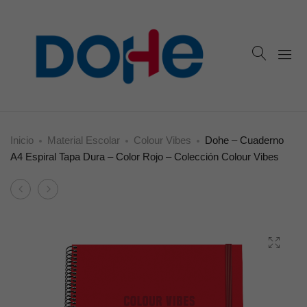
Inicio
Material Escolar
Colour Vibes
Dohe – Cuaderno
A4 Espiral Tapa Dura – Color Rojo – Colección Colour Vibes
Product
Dohe
Dohe
navigation
–
–
Cuaderno
Cuaderno
A4
A4
Espiral
Espiral
Tapa
Tapa