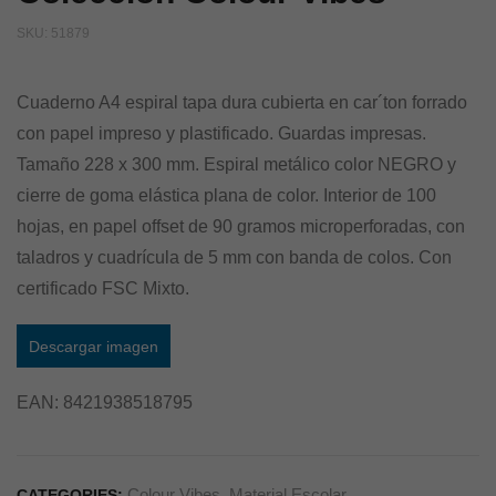
SKU:
51879
Cuaderno A4 espiral tapa dura cubierta en car´ton forrado
con papel impreso y plastificado. Guardas impresas.
Tamaño 228 x 300 mm. Espiral metálico color NEGRO y
cierre de goma elástica plana de color. Interior de 100
hojas, en papel offset de 90 gramos microperforadas, con
taladros y cuadrícula de 5 mm con banda de colos. Con
certificado FSC Mixto.
Descargar imagen
EAN:
8421938518795
Colour Vibes
,
Material Escolar
CATEGORIES: