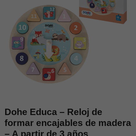
cochecitos
encajables
de
de
animales
madera
de
–
madera
A
–
partir
A
de
partir
1
de
años
1
año
Dohe Educa – Reloj de
formar encajables de madera
– A partir de 3 años