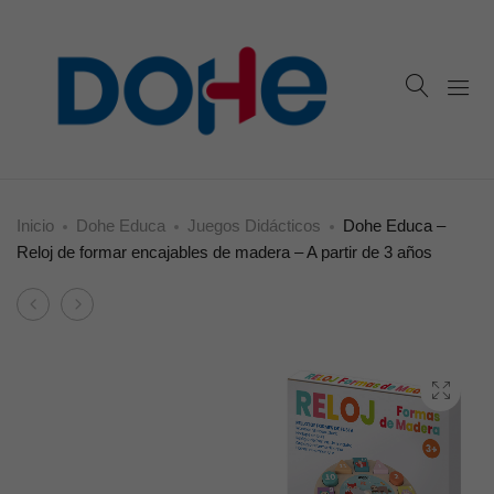
Inicio
Dohe Educa
Juegos Didácticos
Dohe Educa –
Reloj de formar encajables de madera – A partir de 3 años
Product
Dohe
Dohe
navigation
Educa
Educa
–
–
Expositor
Puzzle
de
de
6
formas