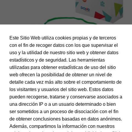
Este Sitio Web utiliza cookies propias y de terceros
con el fin de recoger datos con los que supervisar el
uso y la utilidad de nuestro sitio web y obtener datos
estadísticos y de seguridad. Las herramientas
utilizadas para obtener estadísticas de uso del sitio
web ofrecen la posibilidad de obtener un nivel de
Dohe Educa – Ensartador de bolas – A partir de 6 años
detalle cada vez más alto sobre el comportamiento de
EAN:
8421938010015
los visitantes y usuarios del sitio web. Estos datos
pueden recogerse, tratarse y conservarse asociados a
una dirección IP o a un usuario determinado o bien
ser sometidos a un proceso de disociación con el fin
de obtener conclusiones basadas en datos anónimos.
© Dohe - Camino de Madrid, 14
Además, compartimos la información con nuestros
28970 • Humanes de Madrid (Madrid)