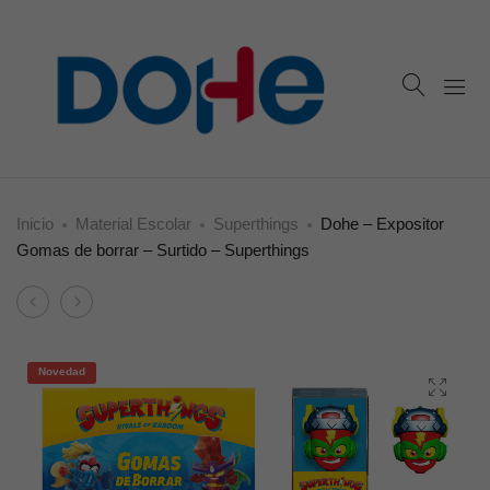
Inicio
Material Escolar
Superthings
Dohe – Expositor
Gomas de borrar – Surtido – Superthings
Product
Dohe
Dohe
navigation
–
–
Expositor
Carpeta
Novedad
Sacapuntas
4
–
anillas
Superthings
–