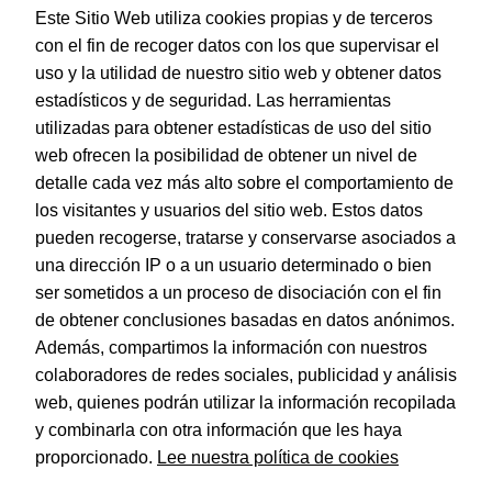
Este Sitio Web utiliza cookies propias y de terceros
con el fin de recoger datos con los que supervisar el
uso y la utilidad de nuestro sitio web y obtener datos
estadísticos y de seguridad. Las herramientas
utilizadas para obtener estadísticas de uso del sitio
web ofrecen la posibilidad de obtener un nivel de
Dohe – Portatodo cuadrado – Color Morado – Colección
Serenity
detalle cada vez más alto sobre el comportamiento de
EAN:
8421938519518
los visitantes y usuarios del sitio web. Estos datos
pueden recogerse, tratarse y conservarse asociados a
una dirección IP o a un usuario determinado o bien
ser sometidos a un proceso de disociación con el fin
de obtener conclusiones basadas en datos anónimos.
© Dohe - Camino de Madrid, 14
Además, compartimos la información con nuestros
28970 • Humanes de Madrid (Madrid)
colaboradores de redes sociales, publicidad y análisis
ESPAÑA
web, quienes podrán utilizar la información recopilada
y combinarla con otra información que les haya
proporcionado.
Lee nuestra política de cookies