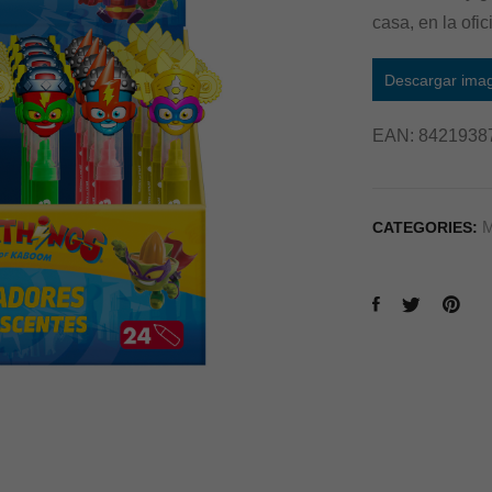
casa, en la ofi
Descargar ima
EAN:
8421938
M
CATEGORIES: