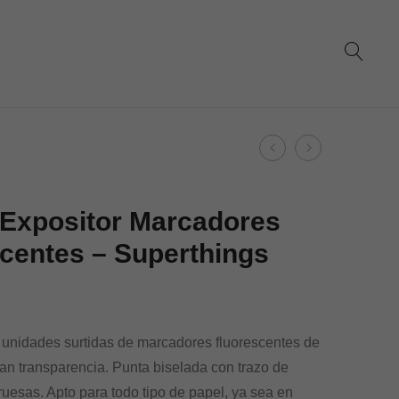
Product
Dohe
Dohe
navigation
–
–
Expositor
Expositor
 Expositor Marcadores
Lápices
Lápiz
centes – Superthings
de
Infinito
colores
–
–
Surtido
Superthings
–
 unidades surtidas de marcadores fluorescentes de
Superthings
gran transparencia. Punta biselada con trazo de
gruesas. Apto para todo tipo de papel, ya sea en