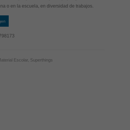
cina o en la escuela, en diversidad de trabajos.
gen
798173
aterial Escolar
,
Superthings