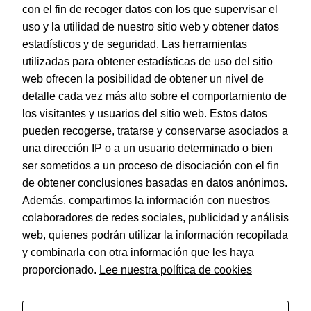
con el fin de recoger datos con los que supervisar el
uso y la utilidad de nuestro sitio web y obtener datos
estadísticos y de seguridad. Las herramientas
utilizadas para obtener estadísticas de uso del sitio
web ofrecen la posibilidad de obtener un nivel de
Dohe – Forralibro autoadhesivo – 80 micras – 50 x 150 cm
detalle cada vez más alto sobre el comportamiento de
EAN:
8421938914382
los visitantes y usuarios del sitio web. Estos datos
pueden recogerse, tratarse y conservarse asociados a
una dirección IP o a un usuario determinado o bien
ser sometidos a un proceso de disociación con el fin
de obtener conclusiones basadas en datos anónimos.
© Dohe - Camino de Madrid, 14
Además, compartimos la información con nuestros
28970 • Humanes de Madrid (Madrid)
colaboradores de redes sociales, publicidad y análisis
ESPAÑA
web, quienes podrán utilizar la información recopilada
y combinarla con otra información que les haya
proporcionado.
Lee nuestra política de cookies
Política de privacidad
Aviso legal