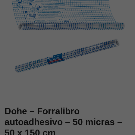
protectoras
micras
de
–
libros
50
y
x
cuadernos
300
–
cm
53
x
30
cm
Dohe – Forralibro
autoadhesivo – 50 micras –
50 x 150 cm