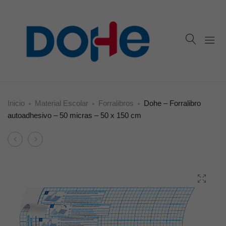
Inicio
Material Escolar
Forralibros
Dohe – Forralibro
autoadhesivo – 50 micras – 50 x 150 cm
Product
Dohe
Dohe
navigation
–
–
Caja
Forralibro
de
autoadhesivo
100
–
cubiertas
50