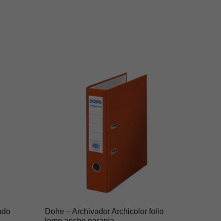
ado
Dohe – Archivador Archicolor folio
lomo ancho naranja