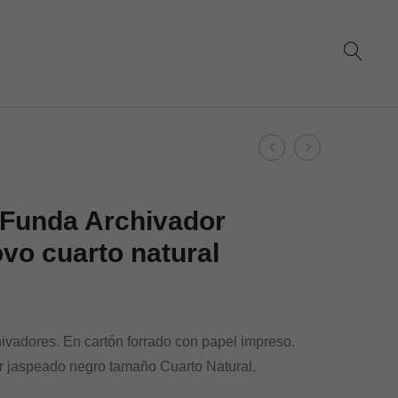
Product
Dohe
Dohe
navigation
–
–
Funda
Funda
 Funda Archivador
Archivador
archivador
vo cuarto natural
Archinovo
Archinovo
A-
cuarto
4
apaisado
ivadores. En cartón forrado con papel impreso.
r jaspeado negro tamaño Cuarto Natural.