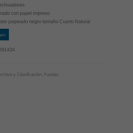
rchivadores
rrado con papel impreso
ador jaspeado negro tamaño Cuarto Natural
gen
091434
rchivo y Clasificación
,
Fundas