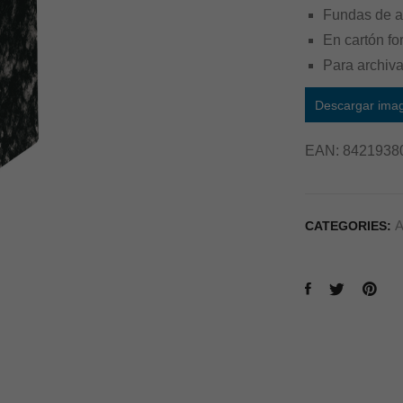
Fundas de a
En cartón fo
Para archiv
Descargar ima
EAN:
8421938
A
CATEGORIES: