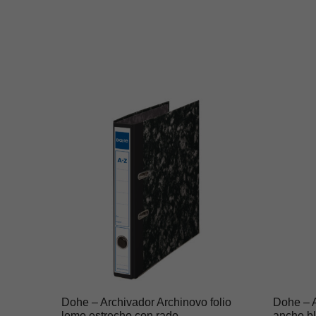
Dohe – Archivador Archinovo folio
Dohe – A
lomo estrecho con rado
ancho b