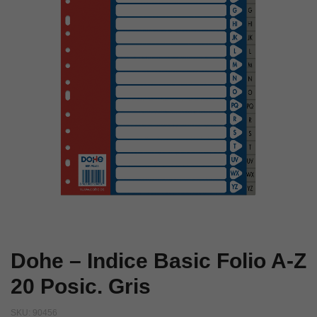
al
1
31
al
Gris
10
Gris
Dohe – Indice Basic Folio A-Z
20 Posic. Gris
SKU:
90456