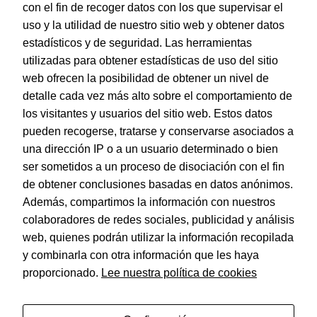
con el fin de recoger datos con los que supervisar el
uso y la utilidad de nuestro sitio web y obtener datos
estadísticos y de seguridad. Las herramientas
utilizadas para obtener estadísticas de uso del sitio
web ofrecen la posibilidad de obtener un nivel de
Dohe – Indice Basic Folio 1 al 20 Gris
detalle cada vez más alto sobre el comportamiento de
EAN:
8421938902365
los visitantes y usuarios del sitio web. Estos datos
pueden recogerse, tratarse y conservarse asociados a
una dirección IP o a un usuario determinado o bien
ser sometidos a un proceso de disociación con el fin
de obtener conclusiones basadas en datos anónimos.
© Dohe - Camino de Madrid, 14
Además, compartimos la información con nuestros
28970 • Humanes de Madrid (Madrid)
colaboradores de redes sociales, publicidad y análisis
ESPAÑA
web, quienes podrán utilizar la información recopilada
y combinarla con otra información que les haya
proporcionado.
Lee nuestra política de cookies
Política de privacidad
Aviso legal