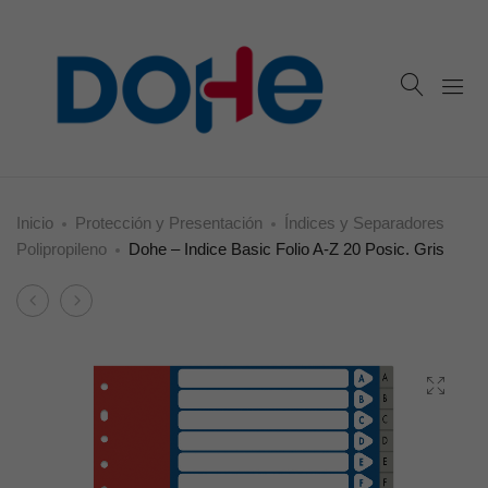
Inicio
Protección y Presentación
Índices y Separadores
Polipropileno
Dohe – Indice Basic Folio A-Z 20 Posic. Gris
Product
Dohe
Dohe
navigation
–
–
Indice
Indice
Basic
Basic
Folio
A4
1
–