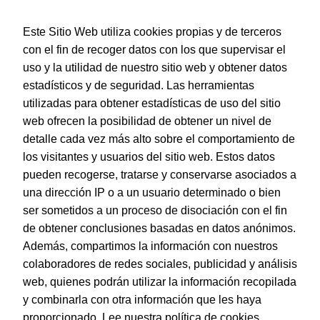
Este Sitio Web utiliza cookies propias y de terceros
con el fin de recoger datos con los que supervisar el
uso y la utilidad de nuestro sitio web y obtener datos
estadísticos y de seguridad. Las herramientas
utilizadas para obtener estadísticas de uso del sitio
web ofrecen la posibilidad de obtener un nivel de
Dohe – Maletín Regalo – Colección Serenity – Color
Morado
detalle cada vez más alto sobre el comportamiento de
EAN:
842193851956
los visitantes y usuarios del sitio web. Estos datos
pueden recogerse, tratarse y conservarse asociados a
una dirección IP o a un usuario determinado o bien
ser sometidos a un proceso de disociación con el fin
de obtener conclusiones basadas en datos anónimos.
© Dohe - Camino de Madrid, 14
Además, compartimos la información con nuestros
28970 • Humanes de Madrid (Madrid)
colaboradores de redes sociales, publicidad y análisis
ESPAÑA
web, quienes podrán utilizar la información recopilada
y combinarla con otra información que les haya
proporcionado.
Lee nuestra política de cookies