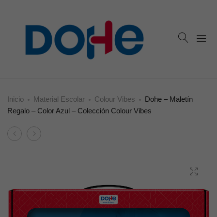
Inicio
Material Escolar
Colour Vibes
Dohe – Maletín
Regalo – Color Azul – Colección Colour Vibes
Product
Dohe
Dohe
navigation
–
–
Mochila
Maletín
daypack
Regalo
–
–
Color
Color