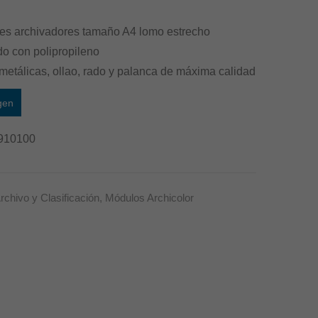
res archivadores tamaño A4 lomo estrecho
do con polipropileno
etálicas, ollao, rado y palanca de máxima calidad
gen
910100
rchivo y Clasificación
,
Módulos Archicolor