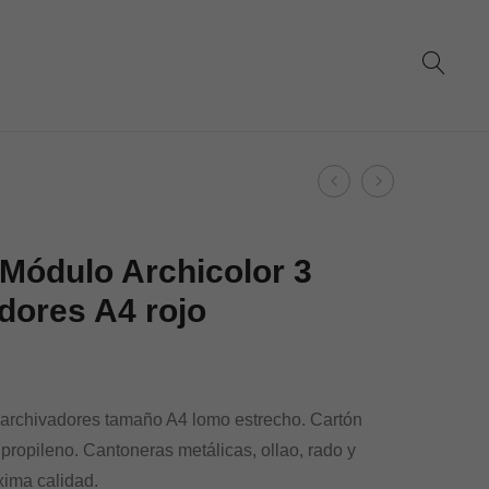
Product
Dohe
Dohe
navigation
–
–
Módulo
Módulo
Módulo Archicolor 3
Archicolor
Archicolor
dores A4 rojo
3
3
archivadores
archivadore
A4
A4
azul
negro
 archivadores tamaño A4 lomo estrecho. Cartón
ipropileno. Cantoneras metálicas, ollao, rado y
ima calidad.