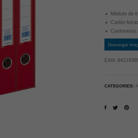
Módulo de t
Cartón forra
Cantoneras m
Descargar ima
EAN:
8421938
A
CATEGORIES: