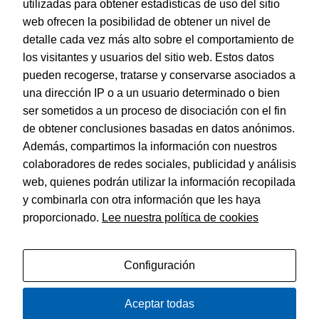
utilizadas para obtener estadísticas de uso del sitio
web ofrecen la posibilidad de obtener un nivel de
Dohe – Indice Basic A4 – 1 al 10 Gris
detalle cada vez más alto sobre el comportamiento de
EAN:
8421938902372
los visitantes y usuarios del sitio web. Estos datos
pueden recogerse, tratarse y conservarse asociados a
una dirección IP o a un usuario determinado o bien
ser sometidos a un proceso de disociación con el fin
de obtener conclusiones basadas en datos anónimos.
© Dohe - Camino de Madrid, 14
Además, compartimos la información con nuestros
28970 • Humanes de Madrid (Madrid)
colaboradores de redes sociales, publicidad y análisis
ESPAÑA
web, quienes podrán utilizar la información recopilada
y combinarla con otra información que les haya
proporcionado.
Lee nuestra política de cookies
Política de privacidad
Aviso legal
Configuración
Política de cookies
Aceptar todas