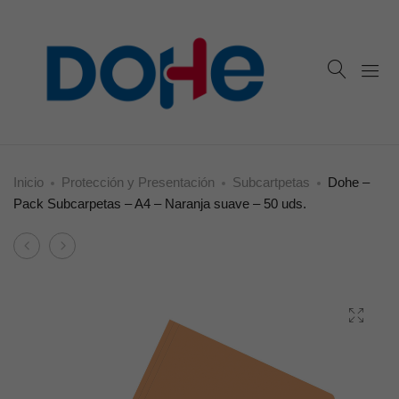
Inicio
Protección y Presentación
Subcartpetas
Dohe –
Pack Subcarpetas – A4 – Naranja suave – 50 uds.
Product
Dohe
Dohe
navigation
–
–
Pack
Pack
Subcarpetas
Subcarpetas
–
–
A4
A4