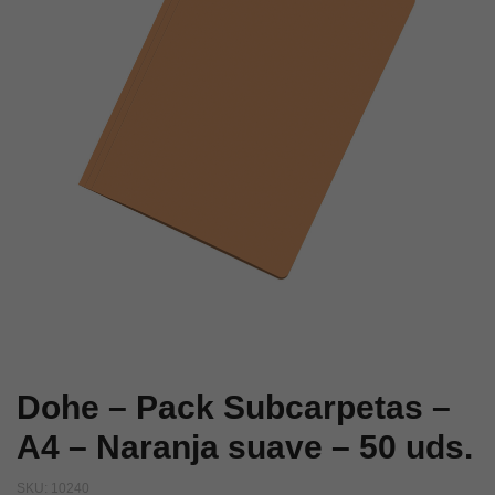
–
–
Verde
Amarillo
suave
suave
–
–
50
50
uds.
uds.
Dohe – Pack Subcarpetas –
A4 – Naranja suave – 50 uds.
SKU:
10240