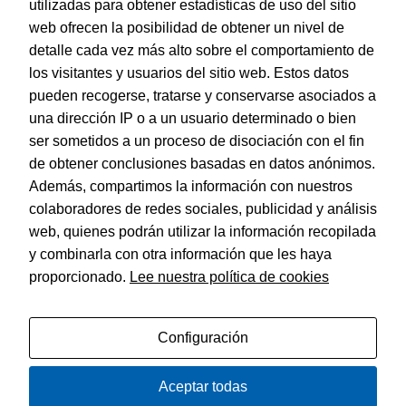
utilizadas para obtener estadísticas de uso del sitio
web ofrecen la posibilidad de obtener un nivel de
Dohe – Indice Basic Folio 10 Posic./ 5 Colores
detalle cada vez más alto sobre el comportamiento de
EAN:
8421938904536
los visitantes y usuarios del sitio web. Estos datos
pueden recogerse, tratarse y conservarse asociados a
una dirección IP o a un usuario determinado o bien
ser sometidos a un proceso de disociación con el fin
de obtener conclusiones basadas en datos anónimos.
© Dohe - Camino de Madrid, 14
Además, compartimos la información con nuestros
28970 • Humanes de Madrid (Madrid)
colaboradores de redes sociales, publicidad y análisis
ESPAÑA
web, quienes podrán utilizar la información recopilada
y combinarla con otra información que les haya
proporcionado.
Lee nuestra política de cookies
Política de privacidad
Aviso legal
Configuración
Política de cookies
Aceptar todas