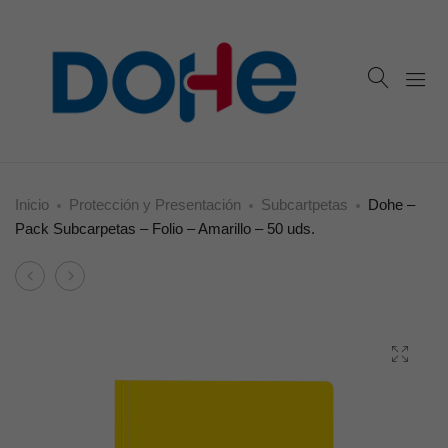
Inicio
Protección y Presentación
Subcartpetas
Dohe –
Pack Subcarpetas – Folio – Amarillo – 50 uds.
Product
Dohe
Dohe
navigation
–
–
Pack
Pack
Subcarpetas
Subcarpetas
–
–
Folio
Folio