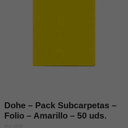
–
–
Naranja
Colores
–
surtidos
50
–
uds.
50
uds.
Dohe – Pack Subcarpetas –
Folio – Amarillo – 50 uds.
SKU:
10248