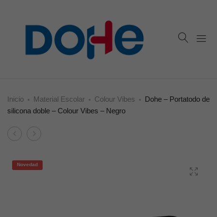
Inicio
Material Escolar
Colour Vibes
Dohe – Portatodo de
silicona doble – Colour Vibes – Negro
Product
Dohe
Dohe
navigation
–
–
Portatodo
Portatodo
Novedad
de
de
silicona
silicona
doble
doble