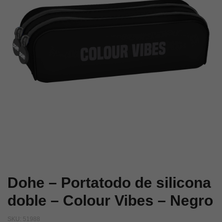
–
–
Colour
Colour
Vibes
Vibes
–
–
Verde
Azul
Oscuro
Dohe – Portatodo de silicona
doble – Colour Vibes – Negro
SKU:
51988