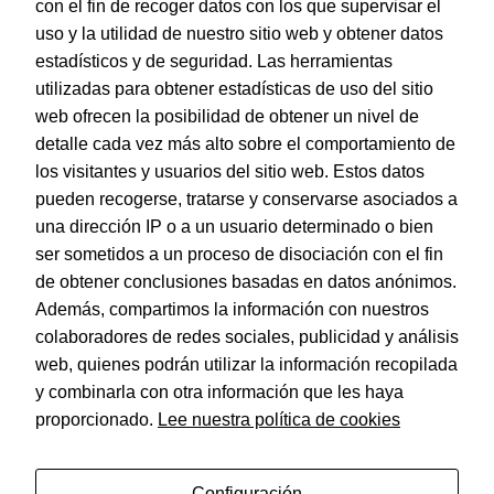
con el fin de recoger datos con los que supervisar el
uso y la utilidad de nuestro sitio web y obtener datos
estadísticos y de seguridad. Las herramientas
utilizadas para obtener estadísticas de uso del sitio
web ofrecen la posibilidad de obtener un nivel de
Dohe – Cubiertas protectoras de libros y cuadernos.
detalle cada vez más alto sobre el comportamiento de
EAN:
8421938914337
los visitantes y usuarios del sitio web. Estos datos
pueden recogerse, tratarse y conservarse asociados a
una dirección IP o a un usuario determinado o bien
ser sometidos a un proceso de disociación con el fin
de obtener conclusiones basadas en datos anónimos.
© Dohe - Camino de Madrid, 14
Además, compartimos la información con nuestros
28970 • Humanes de Madrid (Madrid)
colaboradores de redes sociales, publicidad y análisis
ESPAÑA
web, quienes podrán utilizar la información recopilada
y combinarla con otra información que les haya
proporcionado.
Lee nuestra política de cookies
Política de privacidad
Aviso legal
Configuración