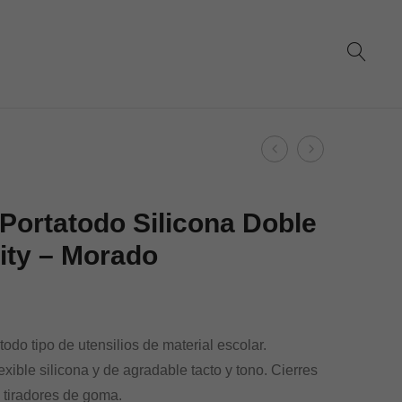
Product
Dohe
Dohe
navigation
–
–
Portatodo
Corrector
Portatodo Silicona Doble
Silicona
cinta
ity – Morado
Doble
recargable
–
–
Serenity
Serenity
–
–
todo tipo de utensilios de material escolar.
Verde
Azul
exible silicona y de agradable tacto y tono. Cierres
 tiradores de goma.