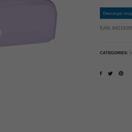
Descargar ima
EAN:
8421938
M
CATEGORIES: