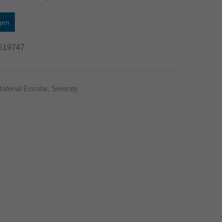
gen
519747
aterial Escolar
,
Serenity