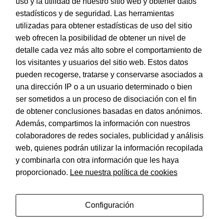
uso y la utilidad de nuestro sitio web y obtener datos
estadísticos y de seguridad. Las herramientas
utilizadas para obtener estadísticas de uso del sitio
web ofrecen la posibilidad de obtener un nivel de
Dohe – Portatodo cuadrado – Color Morado – Colección
Serenity
detalle cada vez más alto sobre el comportamiento de
EAN:
8421938519518
los visitantes y usuarios del sitio web. Estos datos
pueden recogerse, tratarse y conservarse asociados a
una dirección IP o a un usuario determinado o bien
ser sometidos a un proceso de disociación con el fin
de obtener conclusiones basadas en datos anónimos.
© Dohe - Camino de Madrid, 14
Además, compartimos la información con nuestros
28970 • Humanes de Madrid (Madrid)
colaboradores de redes sociales, publicidad y análisis
ESPAÑA
web, quienes podrán utilizar la información recopilada
y combinarla con otra información que les haya
proporcionado.
Lee nuestra política de cookies
Política de privacidad
Aviso legal
Configuración
Política de cookies