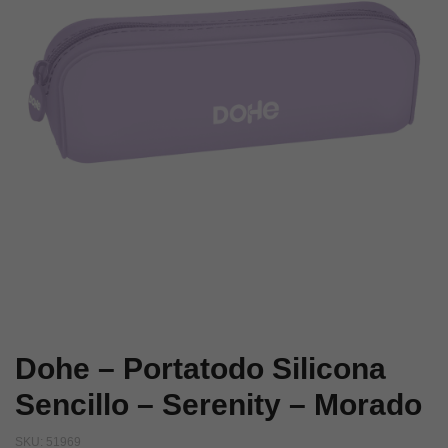
Serenity
Serenity
–
–
Verde
Azul
Dohe – Portatodo Silicona
Sencillo – Serenity – Morado
SKU:
51969