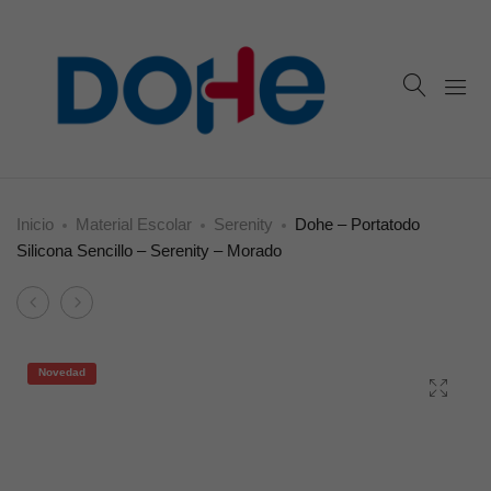
Inicio
Material Escolar
Serenity
Dohe – Portatodo
Silicona Sencillo – Serenity – Morado
Product
Dohe
Dohe
navigation
–
–
Portatodo
Portatodo
Novedad
Silicona
Silicona
Sencillo
Doble
–
–