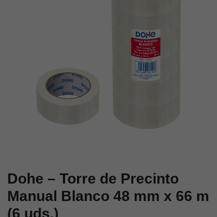
Marrón
48
48
mm
mm
x
x
66
66
m
m
Transparente
(6
(6
uds.)
uds.)
Dohe – Torre de Precinto
Manual Blanco 48 mm x 66 m
(6 uds.)