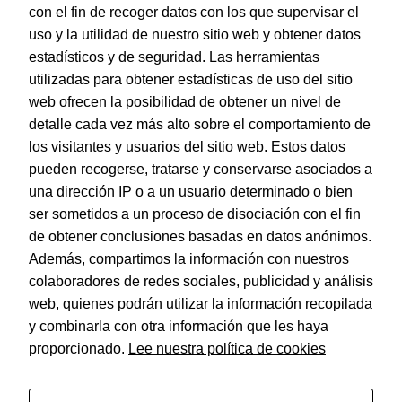
con el fin de recoger datos con los que supervisar el
uso y la utilidad de nuestro sitio web y obtener datos
estadísticos y de seguridad. Las herramientas
utilizadas para obtener estadísticas de uso del sitio
web ofrecen la posibilidad de obtener un nivel de
Dohe – Rollo de papel kraft blanco – ancho 1 m – largo 3
m
detalle cada vez más alto sobre el comportamiento de
EAN:
8421938160352
los visitantes y usuarios del sitio web. Estos datos
pueden recogerse, tratarse y conservarse asociados a
una dirección IP o a un usuario determinado o bien
ser sometidos a un proceso de disociación con el fin
de obtener conclusiones basadas en datos anónimos.
© Dohe - Camino de Madrid, 14
Además, compartimos la información con nuestros
28970 • Humanes de Madrid (Madrid)
colaboradores de redes sociales, publicidad y análisis
ESPAÑA
web, quienes podrán utilizar la información recopilada
y combinarla con otra información que les haya
proporcionado.
Lee nuestra política de cookies
Política de privacidad
Aviso legal