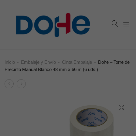
Inicio
Embalaje y Envío
Cinta Embalaje
Dohe – Torre de
Precinto Manual Blanco 48 mm x 66 m (6 uds.)
Product
Dohe
Dohe
navigation
–
–
Torre
Torre
de
de
Precinto
Precinto
Manual
Silencioso