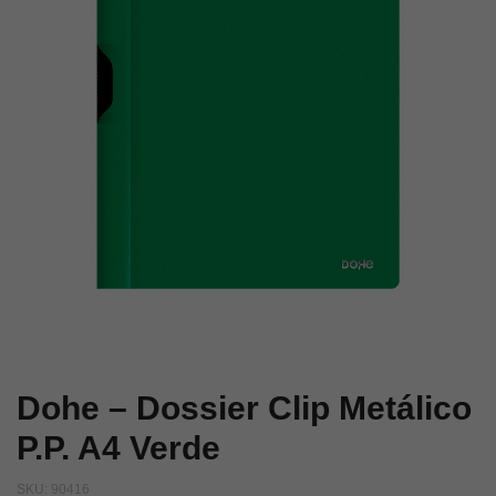
A4
A4
Rojo
Amarillo
Dohe – Dossier Clip Metálico
P.P. A4 Verde
SKU:
90416