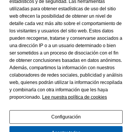
estadísticos y de seguridad. Las herramientas
utilizadas para obtener estadísticas de uso del sitio
web ofrecen la posibilidad de obtener un nivel de
Dohe – Indice Basic Folio 1 al 10 Gris
detalle cada vez más alto sobre el comportamiento de
EAN:
8421938902358
los visitantes y usuarios del sitio web. Estos datos
pueden recogerse, tratarse y conservarse asociados a
una dirección IP o a un usuario determinado o bien
ser sometidos a un proceso de disociación con el fin
de obtener conclusiones basadas en datos anónimos.
© Dohe - Camino de Madrid, 14
Además, compartimos la información con nuestros
28970 • Humanes de Madrid (Madrid)
colaboradores de redes sociales, publicidad y análisis
ESPAÑA
web, quienes podrán utilizar la información recopilada
y combinarla con otra información que les haya
proporcionado.
Lee nuestra política de cookies
Política de privacidad
Aviso legal
Configuración
Política de cookies