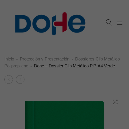
Inicio
Protección y Presentación
Dossieres Clip Metálico
Polipropileno
Dohe – Dossier Clip Metálico P.P. A4 Verde
Product
Dohe
Dohe
navigation
–
–
Dossier
Dossier
Clip
Clip
Metálico
Metálico
P.P.
P.P.