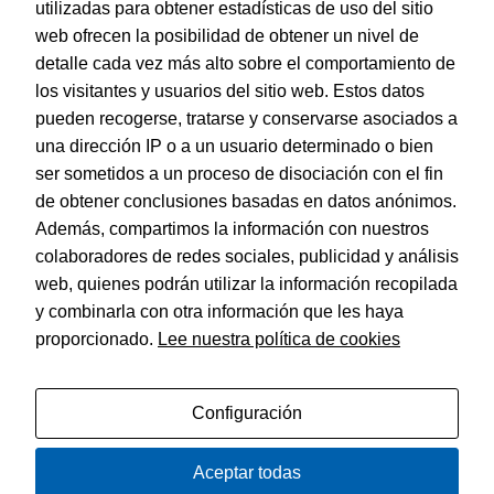
utilizadas para obtener estadísticas de uso del sitio
Dohe – Set de papelería de 17 piezas Rainbow
web ofrecen la posibilidad de obtener un nivel de
EAN:
8421938510911
detalle cada vez más alto sobre el comportamiento de
los visitantes y usuarios del sitio web. Estos datos
pueden recogerse, tratarse y conservarse asociados a
una dirección IP o a un usuario determinado o bien
ser sometidos a un proceso de disociación con el fin
de obtener conclusiones basadas en datos anónimos.
© Dohe - Camino de Madrid, 14
Además, compartimos la información con nuestros
28970 • Humanes de Madrid (Madrid)
colaboradores de redes sociales, publicidad y análisis
ESPAÑA
web, quienes podrán utilizar la información recopilada
y combinarla con otra información que les haya
proporcionado.
Lee nuestra política de cookies
Política de privacidad
Aviso legal
Configuración
Política de cookies
Aceptar todas