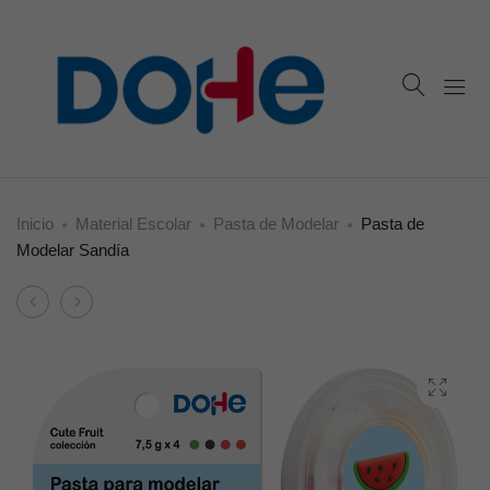
Inicio
Material Escolar
Pasta de Modelar
Pasta de
Modelar Sandía
Product
Pasta
Pasta
navigation
de
de
Modelar
Modelar
Plátano
Uvas