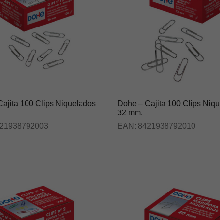
ajita 100 Clips Niquelados
Dohe – Cajita 100 Clips Niq
32 mm.
21938792003
EAN:
8421938792010