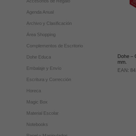
Accesorios de Regalo
Agenda Anual
Archivo y Clasificación
Área Shopping
Complementos de Escritorio
Dohe – C
Dohe Educa
mm.
Embalaje y Envío
EAN:
84
Escritura y Corrección
Horeca
Magic Box
Material Escolar
Notebooks
Papel y Manipulados