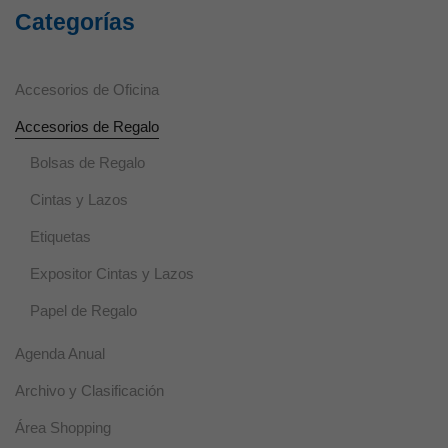
utilizan para
Categorías
mejorar la
funcionalidad
y usabilidad
de la web.
Accesorios de Oficina
Accesorios de Regalo
Experiencia
Estas cookies
Bolsas de Regalo
se usan para
un correcto
Cintas y Lazos
funcionamiento
de la web
Etiquetas
durante la
visita. Si se
Expositor Cintas y Lazos
rechazan,
puede que
Papel de Regalo
algunas
funcionalidades
Agenda Anual
desaparezcan.
Archivo y Clasificación
Marketing
Área Shopping
Al compartir tus