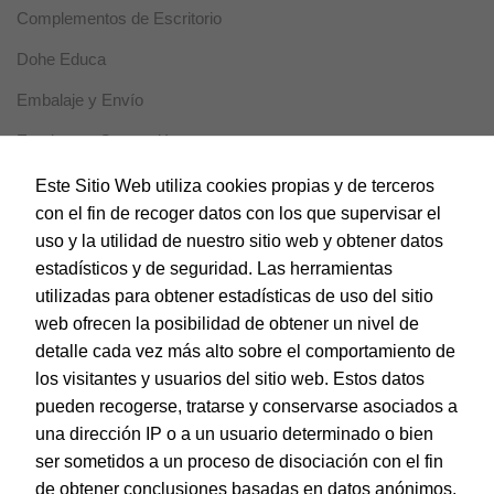
intereses y
Complementos de Escritorio
comportamiento
mientras visitas
Dohe Educa
nuestro sitio,
aumentas la
Embalaje y Envío
posibilidad de
ver contenido y
Escritura y Corrección
ofertas
personalizados.
Horeca
Este Sitio Web utiliza cookies propias y de terceros
con el fin de recoger datos con los que supervisar el
Magic Box
uso y la utilidad de nuestro sitio web y obtener datos
Material Escolar
estadísticos y de seguridad. Las herramientas
utilizadas para obtener estadísticas de uso del sitio
Notebooks
web ofrecen la posibilidad de obtener un nivel de
Papel y Manipulados
detalle cada vez más alto sobre el comportamiento de
los visitantes y usuarios del sitio web. Estos datos
Protección y Presentación
pueden recogerse, tratarse y conservarse asociados a
Sistemas de corte
una dirección IP o a un usuario determinado o bien
ser sometidos a un proceso de disociación con el fin
Tarjetas de Felicitación
de obtener conclusiones basadas en datos anónimos.