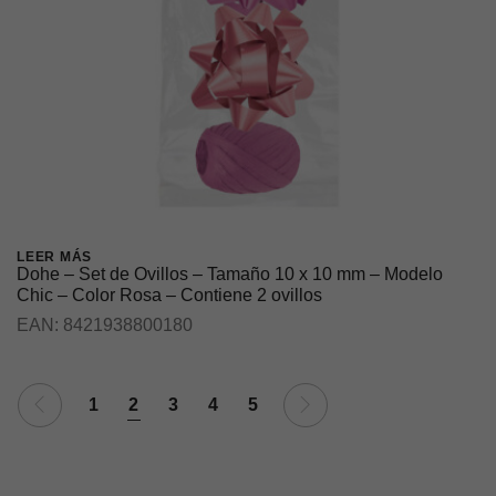
Necesarias
Estas cookies
no son
opcionales ya
LEER MÁS
que son
Dohe – Set de Ovillos – Tamaño 10 x 10 mm – Modelo
necesarias
Chic – Color Rosa – Contiene 2 ovillos
para que el
EAN:
8421938800180
sitio web
funcione
correctamente.
1
2
3
4
5
Estadísticas
Estas
cookies se