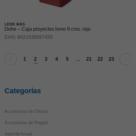
LEER MÁS
Dohe – Caja proyectos lomo 9 cms. rojo
EAN:
8421938097450
1
2
3
4
5
…
21
22
23
Necesarias
Estas cookies
no son
opcionales ya
Categorías
que son
necesarias
para que el
sitio web
Accesorios de Oficina
funcione
correctamente.
Accesorios de Regalo
Agenda Anual