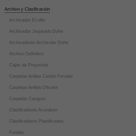
Estadísticas
Archivo y Clasificación
Estas
cookies se
Archivador Ecofile
utilizan para
mejorar la
Archivador Jaspeado Dohe
funcionalidad
y usabilidad
de la web.
Archivadores Archicolor Dohe
Archivo Definitivo
Experiencia
Cajas de Proyectos
Estas cookies
se usan para
Carpetas Anillas Cartón Forrado
un correcto
funcionamiento
Carpetas Anillas Oficolor
de la web
durante la
Carpetas Canguro
visita. Si se
rechazan,
Clasificadores Acordeón
puede que
algunas
Clasificadores Plastificados
funcionalidades
desaparezcan.
Fundas