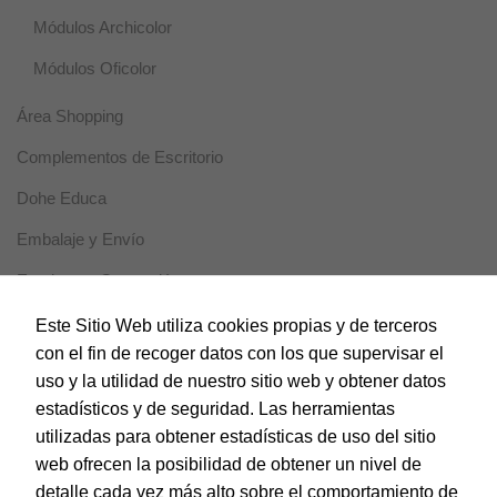
Módulos Archicolor
Marketing
Al compartir tus
Módulos Oficolor
intereses y
comportamiento
Área Shopping
mientras visitas
nuestro sitio,
Complementos de Escritorio
aumentas la
posibilidad de
Dohe Educa
ver contenido y
ofertas
Embalaje y Envío
personalizados.
Escritura y Corrección
Horeca
Este Sitio Web utiliza cookies propias y de terceros
con el fin de recoger datos con los que supervisar el
Magic Box
uso y la utilidad de nuestro sitio web y obtener datos
Material Escolar
estadísticos y de seguridad. Las herramientas
utilizadas para obtener estadísticas de uso del sitio
Notebooks
web ofrecen la posibilidad de obtener un nivel de
Papel y Manipulados
detalle cada vez más alto sobre el comportamiento de