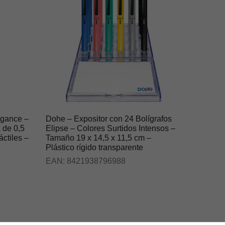
egance –
Dohe – Expositor con 24 Bolígrafos
a de 0,5
Elipse – Colores Surtidos Intensos –
ctiles –
Tamaño 19 x 14,5 x 11,5 cm –
Plástico rígido transparente
EAN:
8421938796988