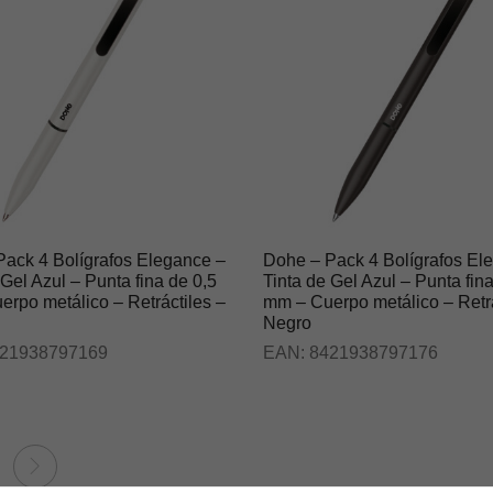
ack 4 Bolígrafos Elegance –
Dohe – Pack 4 Bolígrafos El
 Gel Azul – Punta fina de 0,5
Tinta de Gel Azul – Punta fin
rpo metálico – Retráctiles –
mm – Cuerpo metálico – Retrá
Negro
21938797169
EAN:
8421938797176