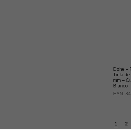
Dohe – P
Tinta de
mm – Cue
Blanco
EAN:
84
1
2