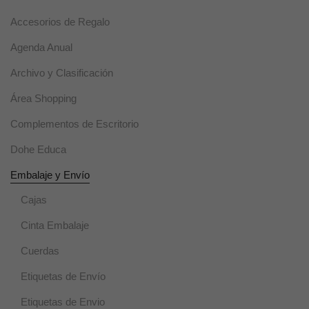
cookies se
utilizan para
Accesorios de Regalo
mejorar la
funcionalidad
Agenda Anual
y usabilidad
de la web.
Archivo y Clasificación
Área Shopping
Experiencia
Complementos de Escritorio
Estas cookies
se usan para
Dohe Educa
un correcto
funcionamiento
Embalaje y Envío
de la web
durante la
Cajas
visita. Si se
rechazan,
Cinta Embalaje
puede que
algunas
Cuerdas
funcionalidades
desaparezcan.
Etiquetas de Envío
Etiquetas de Envio