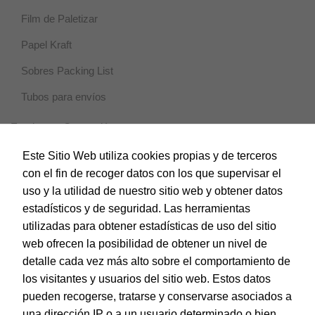
Marketing
Al compartir tus
Film de Paletizar
intereses y
comportamiento
Papel Kraft
mientras visitas
nuestro sitio,
Sobres Packing List
aumentas la
posibilidad de
Tubos para envíos
ver contenido y
ofertas
Escritura y Corrección
personalizados.
Horeca
Este Sitio Web utiliza cookies propias y de terceros
con el fin de recoger datos con los que supervisar el
Magic Box
uso y la utilidad de nuestro sitio web y obtener datos
Material Escolar
estadísticos y de seguridad. Las herramientas
utilizadas para obtener estadísticas de uso del sitio
Notebooks
web ofrecen la posibilidad de obtener un nivel de
Papel y Manipulados
detalle cada vez más alto sobre el comportamiento de
los visitantes y usuarios del sitio web. Estos datos
Protección y Presentación
pueden recogerse, tratarse y conservarse asociados a
Sistemas de corte
una dirección IP o a un usuario determinado o bien