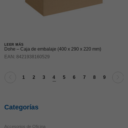
LEER MÁS
Dohe – Caja de embalaje (400 x 290 x 220 mm)
Necesarias
EAN:
8421938160529
Estas cookies
no son
opcionales ya
que son
1
2
3
4
5
6
7
8
9
necesarias
para que el
sitio web
funcione
correctamente.
Categorías
Estadísticas
Accesorios de Oficina
Estas