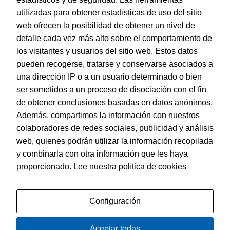
utilizadas para obtener estadísticas de uso del sitio
web ofrecen la posibilidad de obtener un nivel de
Dohe – Torre de Precinto Manual Transparente 48 mm x
132 m (6 uds.)
detalle cada vez más alto sobre el comportamiento de
EAN:
8421938161175
los visitantes y usuarios del sitio web. Estos datos
pueden recogerse, tratarse y conservarse asociados a
una dirección IP o a un usuario determinado o bien
ser sometidos a un proceso de disociación con el fin
de obtener conclusiones basadas en datos anónimos.
© Dohe - Camino de Madrid, 14
Además, compartimos la información con nuestros
28970 • Humanes de Madrid (Madrid)
colaboradores de redes sociales, publicidad y análisis
ESPAÑA
web, quienes podrán utilizar la información recopilada
y combinarla con otra información que les haya
proporcionado.
Lee nuestra política de cookies
Política de privacidad
Aviso legal
Configuración
Política de cookies
Aceptar todas