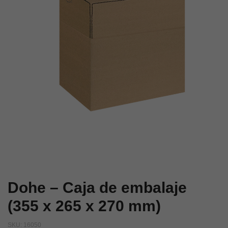
x
200
x
150
mm)
Dohe – Caja de embalaje
(355 x 265 x 270 mm)
SKU:
16050