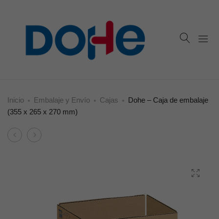
Inicio
Embalaje y Envío
Cajas
Dohe – Caja de embalaje
(355 x 265 x 270 mm)
Product
Dohe
Dohe
navigation
–
–
Estuche
Caja
para
de
envío
embalaje
A5
(300