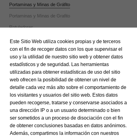
Portaminas y Minas de Gráfito
Portaminas y Minas de Grafito
Rotuladores
Horeca
Este Sitio Web utiliza cookies propias y de terceros
con el fin de recoger datos con los que supervisar el
Magic Box
uso y la utilidad de nuestro sitio web y obtener datos
Material Escolar
estadísticos y de seguridad. Las herramientas
utilizadas para obtener estadísticas de uso del sitio
Notebooks
web ofrecen la posibilidad de obtener un nivel de
Papel y Manipulados
detalle cada vez más alto sobre el comportamiento de
los visitantes y usuarios del sitio web. Estos datos
Protección y Presentación
pueden recogerse, tratarse y conservarse asociados a
Sistemas de corte
una dirección IP o a un usuario determinado o bien
ser sometidos a un proceso de disociación con el fin
Tarjetas de Felicitación
de obtener conclusiones basadas en datos anónimos.
Además, compartimos la información con nuestros