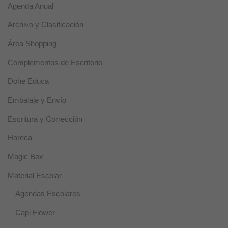
Agenda Anual
Estadísticas
Estas
Archivo y Clasificación
cookies se
utilizan para
Área Shopping
mejorar la
funcionalidad
Complementos de Escritorio
y usabilidad
de la web.
Dohe Educa
Embalaje y Envío
Experiencia
Estas cookies
Escritura y Corrección
se usan para
un correcto
Horeca
funcionamiento
de la web
Magic Box
durante la
visita. Si se
Material Escolar
rechazan,
puede que
Agendas Escolares
algunas
funcionalidades
Capi Flower
desaparezcan.