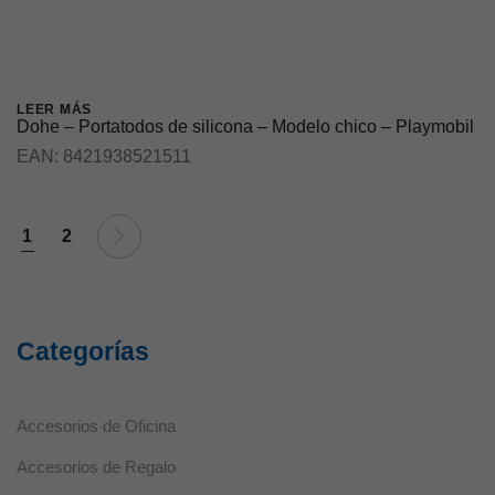
LEER MÁS
Dohe – Portatodos de silicona – Modelo chico – Playmobil
EAN:
8421938521511
1
2
Necesarias
Estas cookies
no son
opcionales ya
que son
Categorías
necesarias
para que el
sitio web
funcione
Accesorios de Oficina
correctamente.
Accesorios de Regalo