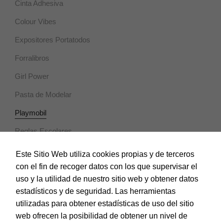
Cinta Adhesiva
Colour Vibes
Marketing
Al compartir tus
Expositores Portatodos
intereses y
comportamiento
Forralibros
mientras visitas
nuestro sitio,
Girl Power
aumentas la
posibilidad de
Pasta de Modelar
ver contenido y
ofertas
Playmobil
personalizados.
Reglas Escolares
Serenity
Este Sitio Web utiliza cookies propias y de terceros
con el fin de recoger datos con los que supervisar el
Superthings
uso y la utilidad de nuestro sitio web y obtener datos
Tijeras Escolares
estadísticos y de seguridad. Las herramientas
utilizadas para obtener estadísticas de uso del sitio
Notebooks
web ofrecen la posibilidad de obtener un nivel de