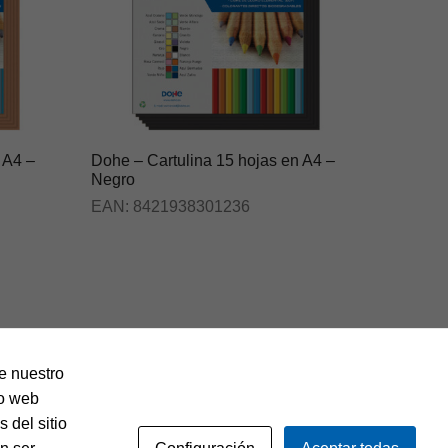
 A4 –
Dohe – Cartulina 15 hojas en A4 –
Negro
EAN:
8421938301236
de nuestro
io web
 del sitio