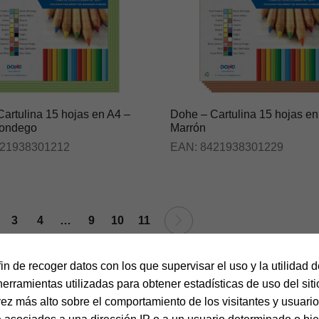
artulina 15 hojas en A4 –
Dohe – Cartulina 15 hojas en
ondego
Marrón
21938301212
EAN:
8421938301229
3
4
…
9
10
11
fin de recoger datos con los que supervisar el uso y la utilidad 
herramientas utilizadas para obtener estadísticas de uso del sit
vez más alto sobre el comportamiento de los visitantes y usuarios