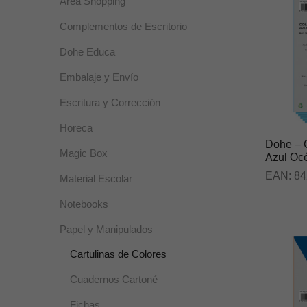
Área Shopping
Complementos de Escritorio
Dohe Educa
Embalaje y Envío
Escritura y Corrección
Horeca
Dohe – C
Magic Box
Azul Oc
EAN:
84
Material Escolar
Notebooks
Papel y Manipulados
Cartulinas de Colores
Cuadernos Cartoné
Fichas