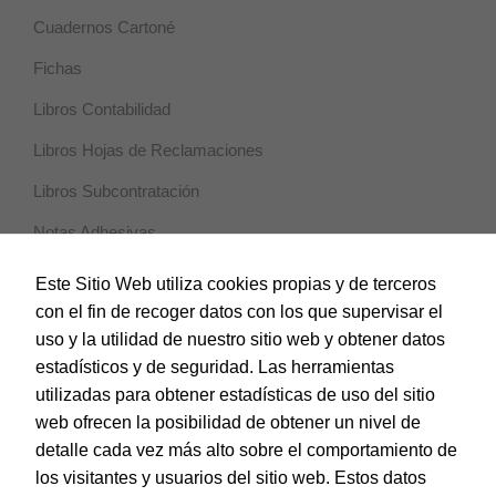
Marketing
Cuadernos Cartoné
Al compartir tus
intereses y
Fichas
comportamiento
mientras visitas
Libros Contabilidad
nuestro sitio,
aumentas la
Libros Hojas de Reclamaciones
posibilidad de
ver contenido y
Libros Subcontratación
ofertas
personalizados.
Notas Adhesivas
Papel de Colores
Este Sitio Web utiliza cookies propias y de terceros
con el fin de recoger datos con los que supervisar el
Papel de Manualidades
uso y la utilidad de nuestro sitio web y obtener datos
Portanotas Blancas
estadísticos y de seguridad. Las herramientas
utilizadas para obtener estadísticas de uso del sitio
Rollos Papel Térmico
web ofrecen la posibilidad de obtener un nivel de
Talonarios Preimpresos
detalle cada vez más alto sobre el comportamiento de
los visitantes y usuarios del sitio web. Estos datos
Protección y Presentación