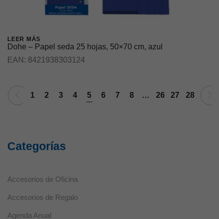
LEER MÁS
Dohe – Papel seda 25 hojas, 50×70 cm, azul
EAN:
8421938303124
1
2
3
4
5
6
7
8
…
26
27
28
Necesarias
Estas cookies
no son
opcionales ya
que son
Categorías
necesarias
para que el
sitio web
funcione
Accesorios de Oficina
correctamente.
Accesorios de Regalo
Agenda Anual
Estadísticas