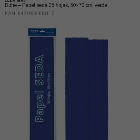
LEER MÁS
Dohe – Papel seda 25 hojas, 50×70 cm, verde
EAN:
8421938303117